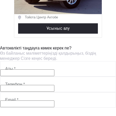
12 900 000 ₸
Тойота Центр Актобе
Ұсыныс алу
Автокөлікті таңдауға көмек керек пе?
Өз байланыс мәліметтеріңізді қалдырыңыз, біздің
менеджер Сізге кеңес береді.
Аты
*
Телефон
*
Email
*