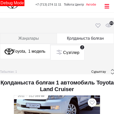
Debug Mode
+7 (713) 274 11 11
Тойота Центр
Актобе
99
Жаңалары
Қолданыста болған
2
Toyota,
1 модель
Сүзгілер
Табылған: 1
 Сұрыптау 
Қолданыста болған 1 автомобиль Toyota
Land Cruiser
2011
·
312 089 км
Toyota Land Cruiser
4 л (243 а.к.), МКПП, бензин, толық