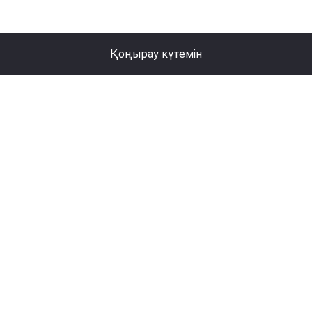
Қоңырау күтемін