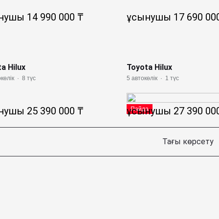
нушы 14 990 000 ₸
ұсынушы 17 690 00
a Hilux
Toyota Hilux
көлік
·
8 түс
5 автокөлік
·
1 түс
нушы 25 390 000 ₸
ұсынушы 27 390 00
Пайда
Тағы көрсету