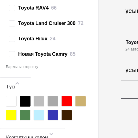
Toyota RAV4
66
ұсы
Toyota Land Cruiser 300
72
Toyota Hilux
24
Toyot
24 авто
Новая Toyota Camry
85
Барлығын көрсету
ұсы
Түсі
Қозғалтқыш көлемі