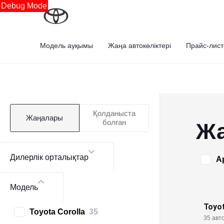
Debug Mode
Модель ауқымы
Жаңа автокөліктері
Прайс-лист
Қолданыста
Жаңалары
болған
Жа
Дилерлік орталықтар
А
Модель
Toyot
Toyota Corolla
35
35 авто