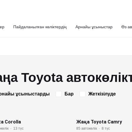
ер
Пайдаланылған көліктердің
Арнайы ұсыныстар
Өз ав
ңа Toyota автокөлік
рнайы ұсыныстарды
Бар
Жеткізілуде
a Corolla
Жаңа Toyota Camry
көлік
·
13 түс
85 автокөлік
·
8 түс