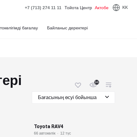
+7 (713) 274 11 11
Тойота Центр
Актобе
KK
токөлігімді бағалау
Байланыс деректері
тері
94
Бағасының өсуі бойынша
Toyota RAV4
66 автокөлік
·
12 түс