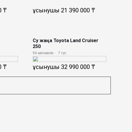
0 ₸
ұсынушы 21 390 000 ₸
Су жаңа Toyota Land Cruiser
250
54 автокөлік
·
7 түс
0 ₸
ұсынушы 32 990 000 ₸