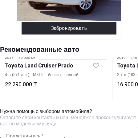
12 900 000 ₸
Забронировать
Рекомендованные авто
2017
·
86 000 км
2016
·
246 
Toyota Land Cruiser Prado
Toyota 
4 л (271 л.с.), МКПП, бензин, полный
2.7 л (163
22 290 000 ₸
16 900 
Нужна помощь с выбором автомобиля?
Оставьте свои контакты и наш менеджер проконсультирует
вас по модельному ряду
Представьтесь
*