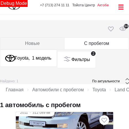
Debug Mode
+7 (713) 274 11 11
Тойота Центр
Актобе
94
Новые
С пробегом
2
Toyota,
1 модель
Фильтры
Найдено: 1
 По актуальности 
Главная
Автомобили с пробегом
Toyota
Land C
1 автомобиль с пробегом
2011
·
312 089 км
Toyota Land Cruiser
4 л (243 л.с.), МКПП, бензин, полный