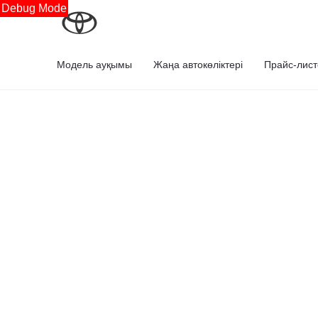
Debug Mode
Модель ауқымы
Жаңа автокөліктері
Прайс-лист