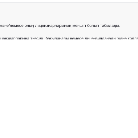
) және/немесе оның лицензиарларының меншігі болып табылады.
цензиарларына тиесілі, бақыланады немесе лицензияланады және қолдан
ік меншік құқықтарымен қорғалады. Ресми расталған дилердің веб-сайты
исты
Автомобили с пробегом
ы
стях, аксессуарах и иной продукции Toyota (далее совместно именуе
томобили, запасные части, аксессуары и иная продукция Toyota, пре
ламные программы также предназначены только для клиентов из Каза
ный характер. Информация, представленная на Сайте, не является и
оченным Дилерам Toyota в Казахстане и Кыргызстане.