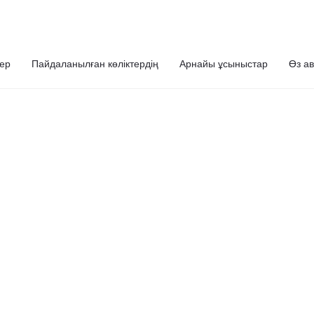
ер
Пайдаланылған көліктердің
Арнайы ұсыныстар
Өз ав