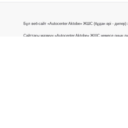
Бұл веб-сайт «Autocenter Aktobe» ЖШС (бұдан әрі - дилер
Сайттағы мазмұн «Autocenter Aktobe» ЖШС немесе оның ли
сауда белгілері туралы заңдармен және басқа да зияткерл
Новые автомобили
Прайс-л
© 2026
Специальные предложения
Контакт
Сайт содержит информацию об автомобилях, запасных ча
программах Toyota. Представленные на данном Сайте ав
Казахстана и Кыргызстана, а описываемые на Сайте рек
на настоящем Сайте, носят исключительно информацион
подробной информации Вы можете обратиться к Уполном