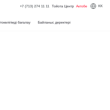
+7 (713) 274 11 11
Тойота Центр
Актобе
KK
токөлігімді бағалау
Байланыс деректері