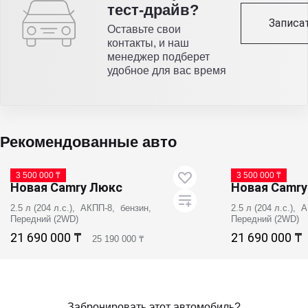
тест-драйв?
Записа
Оставьте свои
контакты, и наш
менеджер подберет
удобное для вас время
Рекомендованные авто
В поставке
В поставке
3 500 000 ₸
3 500 000 ₸
Новая Camry Люкс
Новая Camr
2.5 л (204 л.с.), АКПП-8, бензин,
2.5 л (204 л.с.),
Передний (2WD)
Передний (2WD)
21 690 000 ₸
21 690 000 ₸
25 190 000 ₸
Записаться на тест-драйв
Записатьс
Забронировать этот автомобиль?