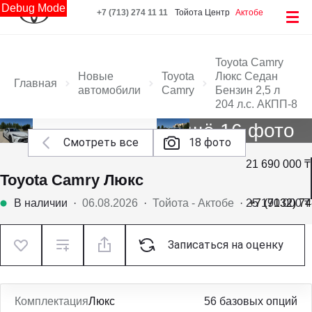
Debug Mode
+7 (713) 274 11 11
Тойота Центр
Актобе
Toyota Camry
Новые
Toyota
Люкс Седан
Главная
автомобили
Camry
Бензин 2,5 л
204 л.с. АКПП-8
Ещё 16 фото
Смотреть все
18 фото
21 690 000 ₸
Toyota Camry Люкс
В наличии
·
06.08.2026
·
Тойота - Актобе
·
25 190 000 ₸
+7 (7132) 74
Записаться на оценку
Комплектация
Люкс
56 базовых опций