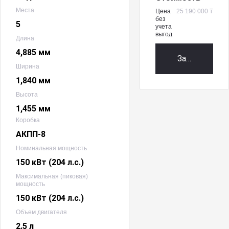
Места
Цена
25 190 000 ₸
без
5
учета
выгод
Длина
4,885 мм
Забронирова
Ширина
1,840 мм
Высота
1,455 мм
Коробка
АКПП-8
Номинальная мощность
150 кВт (204 л.с.)
Максимальная (пиковая)
мощность
150 кВт (204 л.с.)
Объем двигателя
2.5 л