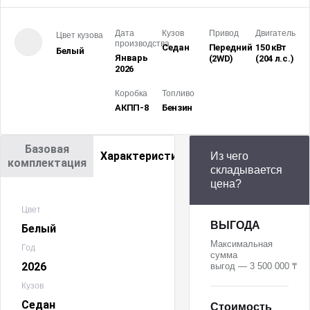
Дата
Кузов
Привод
Двигатель
Цвет кузова
производства
Седан
Передний
150 кВт
Белый
Январь
(2WD)
(204 л.с.
)
2026
Коробка
Топливо
АКПП-8
Бензин
Базовая
Характеристики
Из чего
комплектация
складывается
цена?
Цвет
ВЫГОДА
Белый
Максимальная
Год
сумма
2026
выгод — 3 500 000 ₸
Кузов
Седан
Стоимость