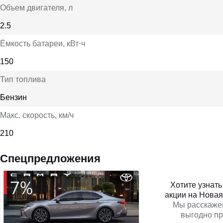
Объем двигателя
, л
2.5
Ёмкость батареи
, кВт⋅ч
150
Тип топлива
Бензин
Макс. скорость
, км/ч
210
Спецпредложения
Хотите узнат
акции на Новая
Мы расскаже
выгодно п