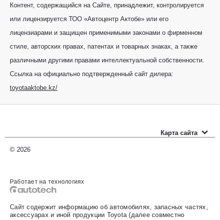
Контент, содержащийся на Сайте, принадлежит, контролируется
или лицензируется ТОО «Автоцентр Актобе» или его
лицензиарами и защищен применимыми законами о фирменном
стиле, авторских правах, патентах и товарных знаках, а также
различными другими правами интеллектуальной собственности.
Ссылка на официально подтвержденный сайт дилера:
toyotaaktobe.kz/
Карта сайта
Новые автомобили
© 2026
Прайс-листы
Работает на технологиях
Автомобили с пробегом
Сайт содержит информацию об автомобилях, запасных частях,
Оценить свой авто
аксессуарах и иной продукции Toyota (далее совместно