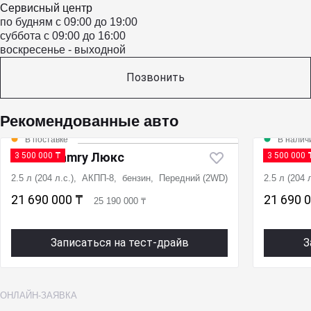
Сервисный центр
по будням с 09:00 до 19:00
суббота с 09:00 до 16:00
воскресенье - выходной
Позвонить
Рекомендованные авто
В поставке
В налич
Новая Camry Люкс
Новая 
3 500 000 ₸
3 500 000 
2.5 л (204 л.с.), АКПП-8, бензин, Передний (2WD)
2.5 л (204
21 690 000 ₸
21 690 
25 190 000 ₸
Записаться на тест-драйв
З
ОНЛАЙН-ЗАЯВКА