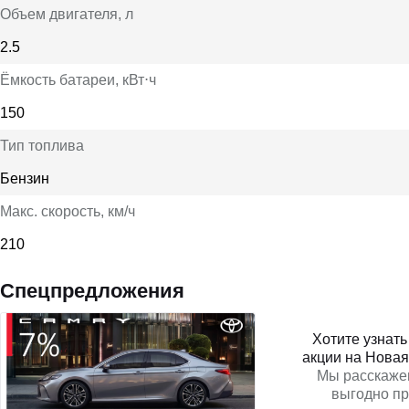
Объем двигателя
, л
2.5
Ёмкость батареи
, кВт⋅ч
150
Тип топлива
Бензин
Макс. скорость
, км/ч
210
Спецпредложения
Хотите узнат
акции на Новая
Мы расскаже
выгодно п