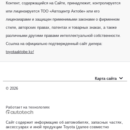
Контент, содержащийся на Сайте, принадлежит, контролируется
или лицензируется ТОО «Автоцентр Актобе» или его
лицензиарами и защищен применимыми законами о фирменном
стиле, авторских правах, патентах и товарных знаках, а также
различными другими правами интеллектуальной собственности.
Ссылка на официально подтвержденный сайт дилера:
toyotaaktobe.kz/
Карта сайта
Новые автомобили
© 2026
Прайс-листы
Работает на технологиях
Автомобили с пробегом
Сайт содержит информацию об автомобилях, запасных частях,
Оценить свой авто
аксессуарах и иной продукции Toyota (далее совместно