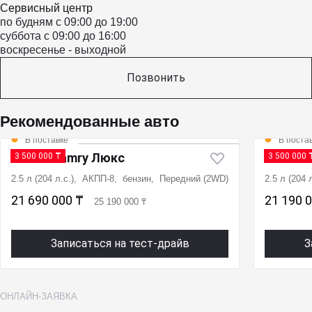
Сервисный центр
по будням с 09:00 до 19:00
суббота с 09:00 до 16:00
воскресенье - выходной
Позвонить
Рекомендованные авто
В поставке
В поста
Новая Camry Люкс
Новая 
3 500 000 ₸
3 500 000 
2.5 л (204 л.с.), АКПП-8, бензин, Передний (2WD)
2.5 л (204
21 690 000 ₸
21 190 
25 190 000 ₸
Записаться на тест-драйв
З
ОНЛАЙН-ЗАЯВКА