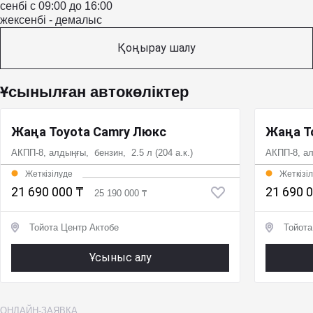
сенбі с 09:00 до 16:00
жексенбі - демалыс
Қоңырау шалу
Ұсынылған автокөліктер
Жаңа Toyota Camry Люкс
Жаңа T
АКПП-8, алдыңғы, бензин, 2.5 л (204 а.к.)
АКПП-8, ал
Жеткізілуде
Жеткізі
21 690 000 ₸
21 690 
25 190 000 ₸
Тойота Центр Актобе
Тойота
Ұсыныс алу
ОНЛАЙН-ЗАЯВКА