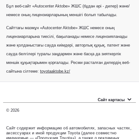
Бұл веб-сайт «Autocenter Aktobe» ЖШС (бұдан әрі - дилер) және/
немесе оның лицензиарларының меншігі болып табылады.
Сайттағы мазмұн «Autocenter Aktobe» ЖШС немесе оның
лицензиарларына тиесілі, бақыланады немесе лицензияланады
және қолданыстағы сауда киімдері, авторлық құқық, патент және
сауда белгілері туралы заңдармен және басқа да зияткерлік
меншік құқықтарымен қорғалады. Ресми расталған дилердің веб-
сайтына сілтеме:
toyotaaktobe.kz/
Сайт картасы
Новые автомобили
© 2026
Прайс-листы
Сайт содержит информацию об автомобилях, запасных частях,
аксессуарах и иной продукции Toyota (далее совместно
Автомобили с пробегом
именуемые — «Продукция Toyota»), а также о рекламных