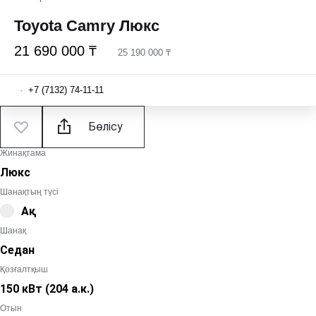
Toyota Camry Люкс
21 690 000 ₸
25 190 000 ₸
·
+7 (7132) 74-11-11
Бөлісу
Жинақтама
Люкс
Шанақтың түсі
Ақ
Шанақ
Седан
Қозғалтқыш
150 кВт
(204 а.к.
)
Отын