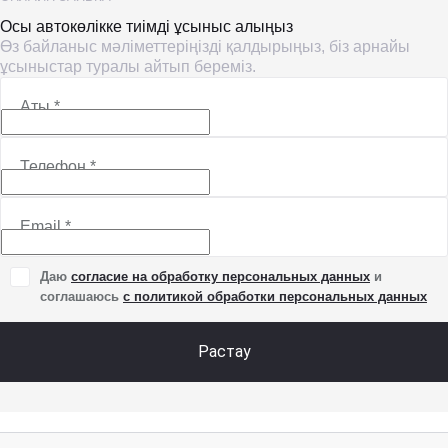
Осы автокөлікке тиімді ұсыныс алыңыз
Өз байланыс мәліметтеріңізді қалдырыңыз, біз арнайы
ұсыныстар туралы айтып береміз.
Аты
*
Телефон
*
Email
*
Даю
согласие на обработку персональных данных
и
соглашаюсь
с политикой обработки персональных данных
Растау