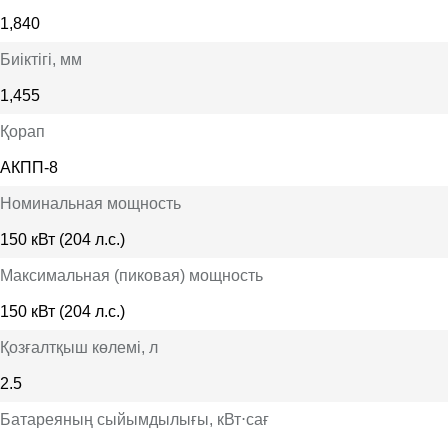
1,840
Биіктігі
, мм
1,455
Қорап
АКПП-8
Номинальная мощность
150 кВт (204 л.с.)
Максимальная (пиковая) мощность
150 кВт (204 л.с.)
Қозғалтқыш көлемі
, л
2.5
Батареяның сыйымдылығы
, кВт⋅сағ