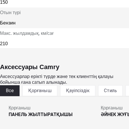
150
Отын түрі
Бензин
Макс. жылдамдық
, км/сағ
210
Аксессуары Camry
Аксессуарлар ерікті түрде және тек клиенттің қалауы
бойынша ғана сатып алынады.
Все
Қорғаныш
Қауіпсіздік
Стиль
Қорғаныш
Қорғаныш
ПАНЕЛЬ ЖЫЛТЫРАТҚЫШЫ
ӘЙНЕК ЖУ