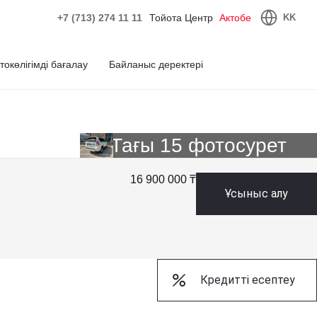
+7 (713) 274 11 11
Тойота Центр
Актобе
KK
токөлігімді бағалау
Байланыс деректері
Тағы 15 фотосурет
16 900 000 ₸
Ұсыныс алу
Кредитті есептеу