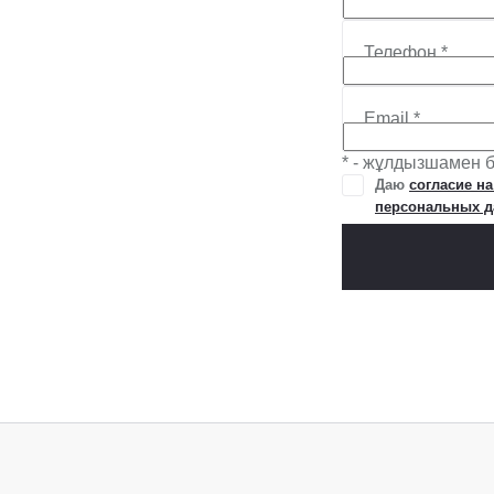
Телефон
*
Email
*
* - жұлдызшамен б
Даю
согласие н
персональных 