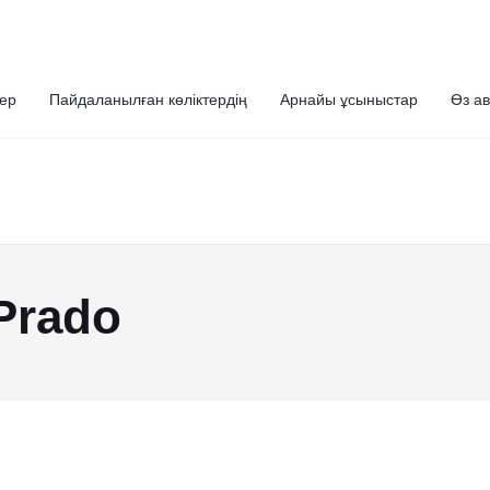
ер
Пайдаланылған көліктердің
Арнайы ұсыныстар
Өз ав
Prado