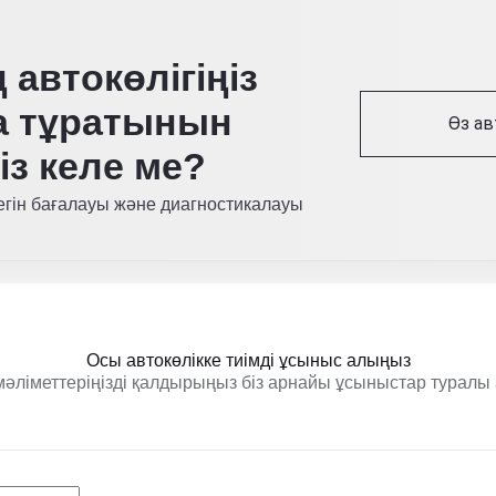
ң автокөлігіңіз
а тұратынын
Өз ав
ңіз келе ме?
гін бағалауы және диагностикалауы
Осы автокөлікке тиімді ұсыныс алыңыз
әліметтеріңізді қалдырыңыз біз арнайы ұсыныстар туралы