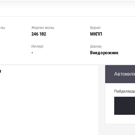
ылы
Жүрген жолы
Қорап
246 182
МКПП
Иелері
Шанақ
-
Внедорож­ник
ы
Автокөлі
Пайдаларды