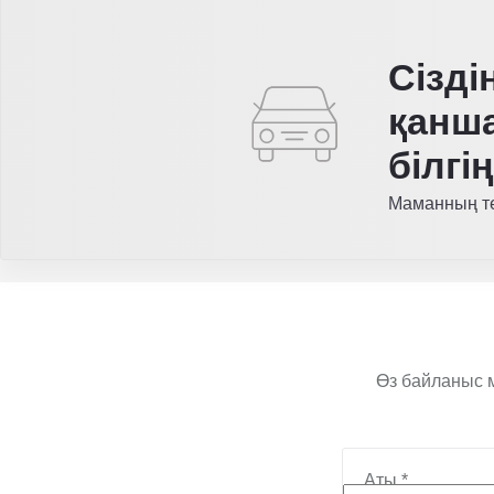
Сізді
қанш
білгі
Маманның те
Өз байланыс м
Аты
*