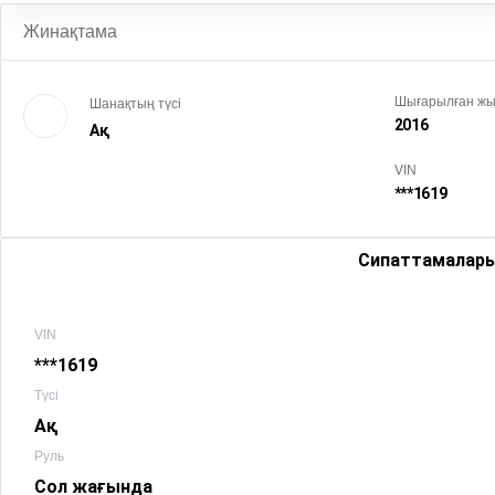
Жинақтама
Шығарылған ж
Шанақтың түсі
2016
Ақ
VIN
***1619
Сипаттамалар
VIN
***1619
Түсі
Ақ
Руль
Сол жағында