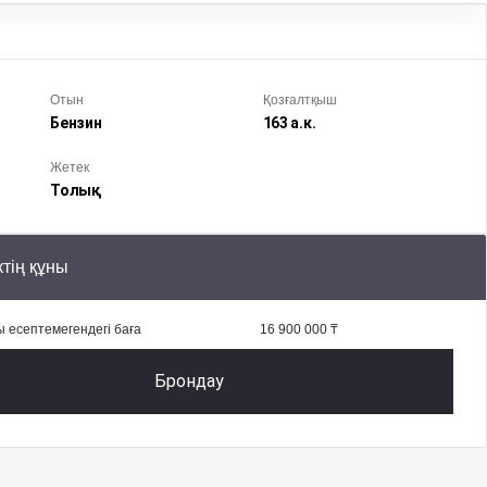
Отын
Қозғалтқыш
Бензин
163 а.к.
Жетек
Толық
ктің құны
 есептемегендегі баға
16 900 000 ₸
Брондау