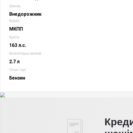
Шанақ
Внедорожник
Қорап
МКПП
Қуаты
163 л.с.
Қозғалтқыш көлемі
2.7 л
Отын түрі
Бензин
Кред