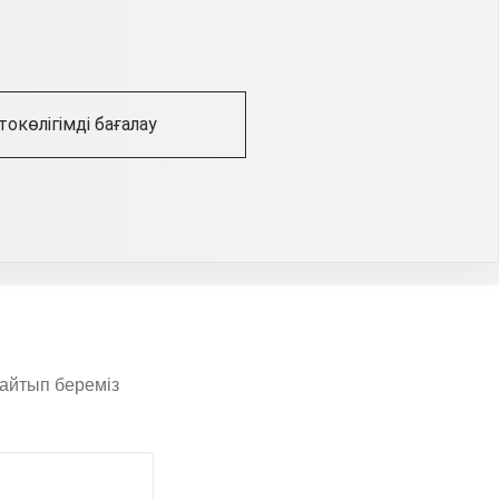
токөлігімді бағалау
 айтып береміз