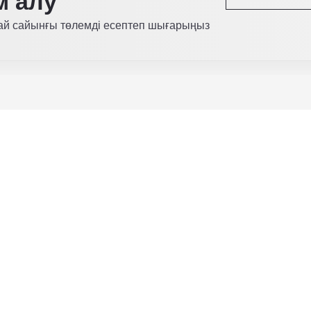
м алу
 ай сайынғы төлемді есептеп шығарыңыз