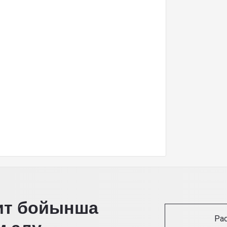
ит бойынша
Ра