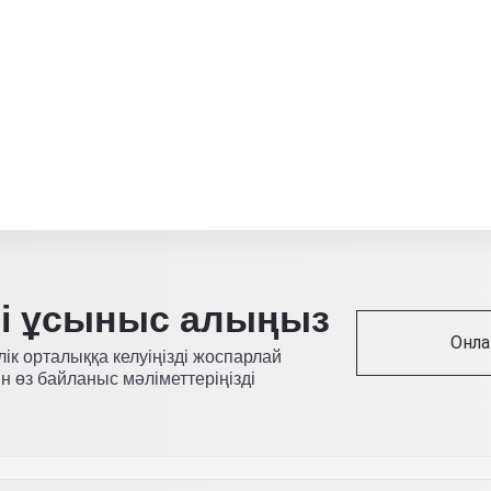
ді ұсыныс алыңыз
Онла
лік орталыққа келуіңізді жоспарлай
н өз байланыс мәліметтеріңізді