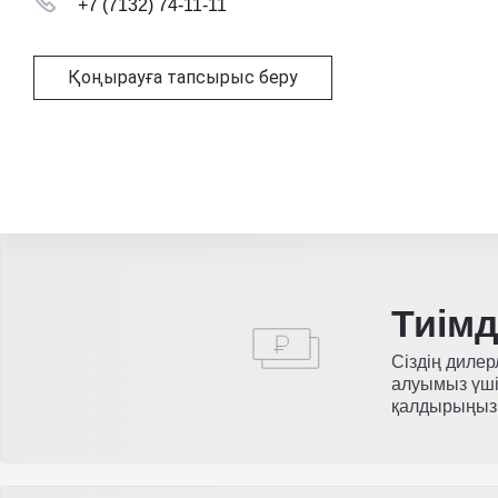
+7 (7132) 74-11-11
Қоңырауға тапсырыс беру
Тиім
Сіздің дилер
алуымыз үші
қалдырыңыз