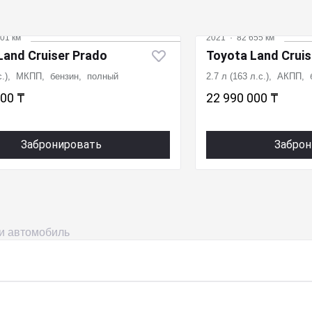
01 км
2021
·
82 655 км
Land Cruiser Prado
Toyota Land Cruis
.с.), МКПП, бензин, полный
2.7 л (163 л.с.), АКПП,
000 ₸
22 990 000 ₸
Забронировать
Заброн
ми автомобиль