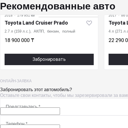
Рекомендованные авто
2018
·
179 951 км
2017
·
86 0
Toyota Land Cruiser Prado
Toyota 
2.7 л (159 л.с.), АКПП, бензин, полный
4 л (271 л
18 900 000 ₸
22 290 
Забронировать
ОНЛАЙН-ЗАЯВКА
Забронировать этот автомобиль?
Оставьте свои контакты, чтобы мы зарезервировали за ва
Представьтесь
*
Телефон
*