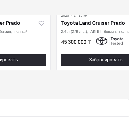
2025
·
1 416 км
er Prado
Toyota Land Cruiser Prado
 бензин, полный
2.4 л (279 л.с.), АКПП, бензин, полн
45 300 000 ₸
ировать
Забронировать