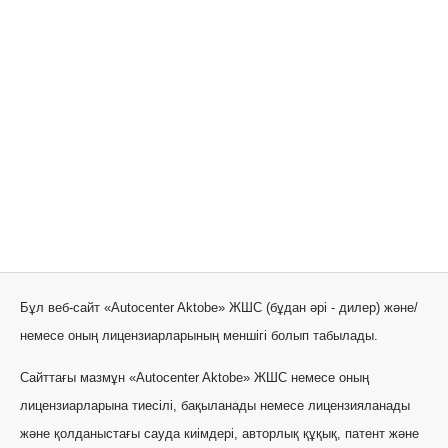
Бұл веб-сайт «Autocenter Aktobe» ЖШС (бұдан әрі - дилер) және/
немесе оның лицензиарларының меншігі болып табылады.
Сайттағы мазмұн «Autocenter Aktobe» ЖШС немесе оның
лицензиарларына тиесілі, бақыланады немесе лицензияланады
және қолданыстағы сауда киімдері, авторлық құқық, патент және