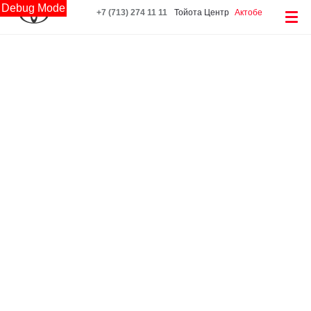
Debug Mode
+7 (713) 274 11 11
Тойота Центр
Актобе