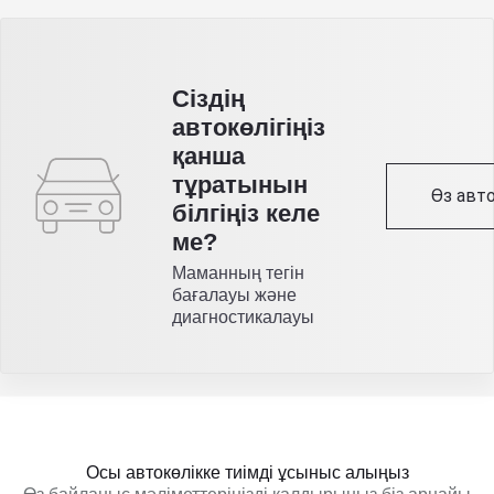
Сіздің
автокөлігіңіз
қанша
тұратынын
Өз авто
білгіңіз келе
ме?
Маманның тегін
бағалауы және
диагностикалауы
Осы автокөлікке тиімді ұсыныс алыңыз