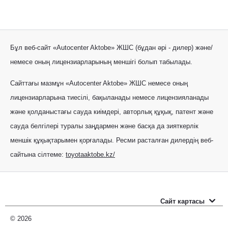
Бұл веб-сайт «Autocenter Aktobe» ЖШС (бұдан әрі - дилер) және/
немесе оның лицензиарларының меншігі болып табылады.
Сайттағы мазмұн «Autocenter Aktobe» ЖШС немесе оның
лицензиарларына тиесілі, бақыланады немесе лицензияланады
және қолданыстағы сауда киімдері, авторлық құқық, патент және
сауда белгілері туралы заңдармен және басқа да зияткерлік
меншік құқықтарымен қорғалады. Ресми расталған дилердің веб-
сайтына сілтеме:
toyotaaktobe.kz/
Сайт картасы
Новые автомобили
© 2026