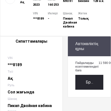
МКПП
Бензин
128 а.к.
Ақ
2023
160 253
VIN
Иелері
Шанақ
Жетек
***8189
-
Пикап
Толық
Двойная
кабина
Сипаттамалары
Автокөліктің
құны
VIN
Пайдаларды
11 590 0
***8189
есептемегендегі
баға
Түсі
Ақ
Брондау
Руль
Сол жағында
Шанақ
Пикап Двойная кабина