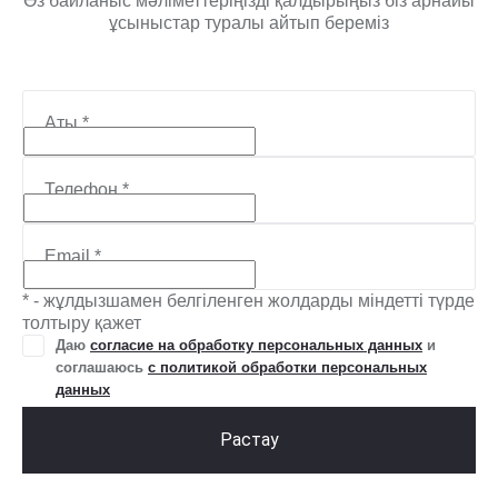
Өз байланыс мәліметтеріңізді қалдырыңыз біз арнайы
ұсыныстар туралы айтып береміз
Аты
*
Телефон
*
Email
*
* - жұлдызшамен белгіленген жолдарды міндетті түрде
толтыру қажет
Даю
согласие на обработку персональных данных
и
соглашаюсь
с политикой обработки персональных
данных
Растау