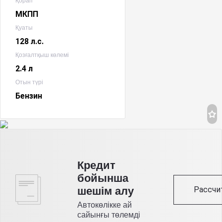
Қорап
МКПП
Қуаты
128 л.с.
Қозғалтқыш көлемі
2.4 л
Отын түрі
Бензин
Кредит
бойынша
Рассчи
шешім алу
Автокөлікке ай
сайынғы төлемді