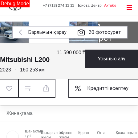
Debug Mode
+7 (713) 274 11 11
Тойота Центр
Актобе
Тағы 18
Барлығын қарау
20 фотосурет
фотосурет
11 590 000 ₸
Mitsubishi L200
Ұсыныс алу
2023
·
160 253 км
Кредитті есептеу
Жинақтама
Шанақтың
Шығарылған
Жүрген
Қорап
Отын
Қозғалтқыш
түсі
жылы
жолы