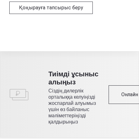
Қоңырауға тапсырыс беру
Тиімді ұсыныс
алыңыз
Сіздің дилерлік
Онлайн
орталыққа келуіңізді
жоспарлай алуымыз
үшін өз байланыс
мәліметтеріңізді
қалдырыңыз