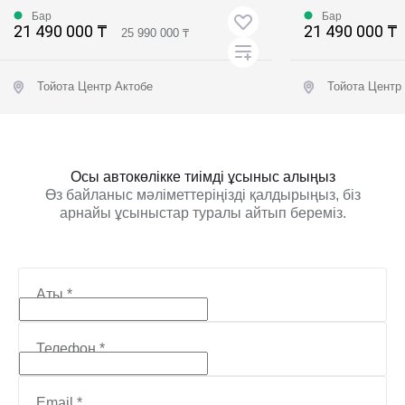
Бар
Бар
21 490 000 ₸
21 490 000 ₸
25 990 000 ₸
Тойота Центр Актобе
Тойота Центр
Ұсыныс алу
Ұс
Осы автокөлікке тиімді ұсыныс алыңыз
Өз байланыс мәліметтеріңізді қалдырыңыз, біз
арнайы ұсыныстар туралы айтып береміз.
Аты
*
Телефон
*
Email
*