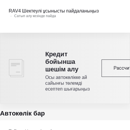
RAV4 Шектеулі ұсынысты пайдаланыңыз
·
Сатып алу кезінде пайда
Кредит
бойынша
Рассчи
шешім алу
Осы автокөлікке ай
сайынғы төлемді
есептеп шығарыңыз
Автокөлік бар