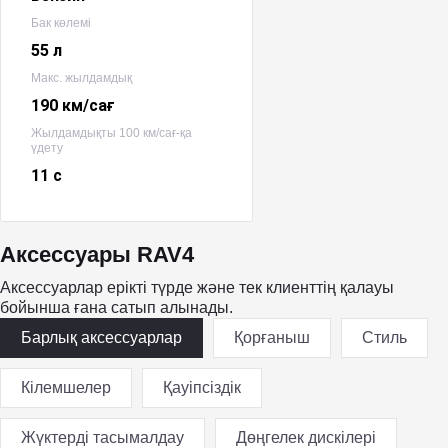
Бак көлемі
55 л
Макс. жылдамдық
190 км/сағ
Жылдамдықты 100 км/сағ-қа
үдету
11 с
Аксессуары RAV4
Аксессуарлар ерікті түрде және тек клиенттің қалауы
бойынша ғана сатып алынады.
Барлық аксессуарлар
Қорғаныш
Стиль
Кілемшелер
Қауіпсіздік
Жүктерді тасымалдау
Дөңгелек дискілері