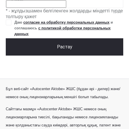
* - жұлдызшамен белгіленген жолдарды міндетті түрде
толтыру қажет
Даю
согласие на обработку персональных данных
и
соглашаюсь
с политикой обработки персональных
данных
Растау
Бұл веб-сайт «Autocenter Aktobe» ЖШС (бұдан әрі - дилер) және/
немесе оның лицензиарларының меншігі болып табылады.
Сайттағы мазмұн «Autocenter Aktobe» ЖШС немесе оның
лицензиарларына тиесілі, бақыланады немесе лицензияланады
және қолданыстағы сауда киімдері, авторлық құқық, патент және