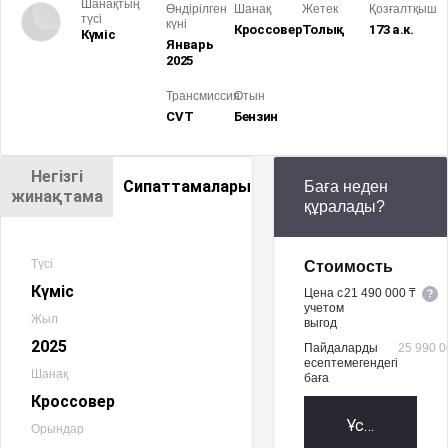
Шанақтың
Өндірілген
Шанақ
Жетек
Қозғалтқыш
түсі
күні
Кроссовер
Толық
173 а.к.
Күміс
Январь
2025
Трансмиссия
Отын
CVT
Бензин
Негізгі
Сипаттамалары
Баға неден
жинақтама
құралады?
Түсі
Стоимость
Күміс
Цена с
21 490 000 ₸
учетом
Жыл
выгод
2025
Пайдаларды
25 990 0
есептемегендегі
Шанақ
баға
Кроссовер
Ұсыныс алу
Орындар