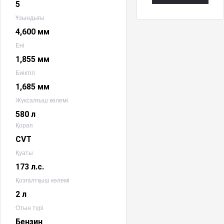
5
Ұзындығы
4,600 мм
Ені
1,855 мм
Биіктігі
1,685 мм
Жүксалғыш көлемі
580 л
Қорап
CVT
Қуаты
173 л.с.
Қозғалтқыш көлемі
2 л
Отын түрі
Бензин