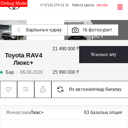
Debug Mode
+7 (713) 274 11 11
Тойота Центр
Актобе
Тағы 14
Барлығын қарау
16 фотосурет
фотосурет
21 490 000 ₸
Toyota RAV4
Ұсыныс алу
Люкс+
Бар
·
06.08.2026
25 990 000 ₸
Өз автокөлігімді бағалау
Жинақтама
Люкс+
63 базалық опция