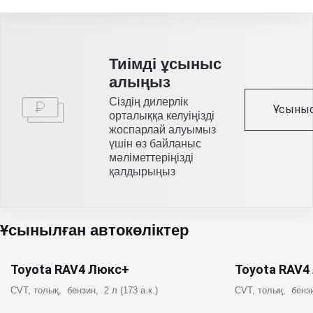
Тиімді ұсыныс
алыңыз
Сіздің дилерлік
Ұсыныс
орталыққа келуіңізді
жоспарлай алуымыз
үшін өз байланыс
мәліметтеріңізді
қалдырыңыз
Ұсынылған автокөліктер
Toyota RAV4 Люкс+
Toyota RAV4
CVT, толық, бензин, 2 л (173 а.к.)
CVT, толық, бензи