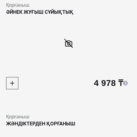
Қорғаныш
ӘЙНЕК ЖУҒЫШ СҰЙЫҚТЫҚ
4 978 ₸
Қорғаныш
ЖӘНДІКТЕРДЕН ҚОРҒАНЫШ