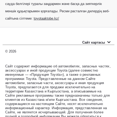
сауда белгілері туралы заңдармен және басқа да зияткерлік
меншік құқықтарымен қорғалады. Ресми расталған дилердің веб-
сайтына сілтеме:
toyotaaktobe.kz/
Сайт картасы
Новые автомобили
© 2026
Прайс-листы
Сайт содержит информацию об автомобилях, запасных частях,
аксессуарах и иной продукции Toyota (далее совместно
Автомобили с пробегом
именуемые — «Продукция Toyota»), а также о рекламных
программах Toyota. Представленные на данном Сайте
Оценить свой авто
автомобили, запасные части, аксессуары и иная продукция
Toyota, предлагаются для продажи исключительно на
территории Казахстана и Кыргызстана, а описываемые на
Специальные предложения
Сайте рекламные программы также предназначены только для
клиентов из Казахстана и/или Кыргызстана. Все сведения,
содержащиеся на настоящем Сайте, носят исключительно
Контакты
информационный характер. Информация, представленная на
Сайте, не является исчерпывающей. Для получения более
полной и подробной информации Вы можете обратиться к