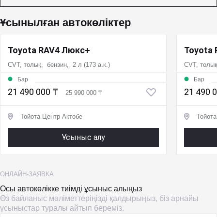
Ұсынылған автокөліктер
Toyota RAV4 Люкс+
Toyota
CVT, толық, бензин, 2 л (173 а.к.)
CVT, толық
Бар
Бар
21 490 000 ₸
21 490 
25 990 000 ₸
Тойота Центр Актобе
Тойота
Ұсыныс алу
ОНЛАЙН-ЗАЯВКА
Осы автокөлікке тиімді ұсыныс алыңыз
Өз байланыс мәліметтеріңізді қалдырыңыз, біз арнайы
ұсыныстар туралы айтып береміз.