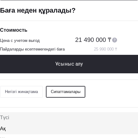
Баға неден құралады?
Стоимость
21 490 000 ₸
Цена с учетом выгод
Пайдаларды есептемегендегі баға
25 990 000 ₸
Ұсыныс алу
Негізгі жинақтама
Сипаттамалары
Түсі
Ақ