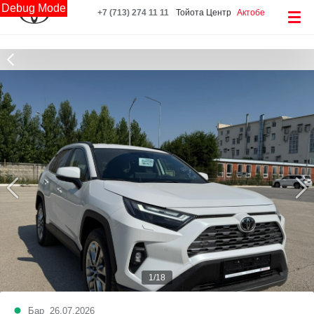
Debug Mode
+7 (713) 274 11 11
Тойота Центр
Актобе
1/18
Бар
26.07.2026