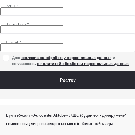
Аты
*
Телефон
*
Email
*
Даю
согласие на обработку персональных данных
и
соглашаюсь
с политикой обработки персональных данных
Растау
Бұл веб-сайт «Autocenter Aktobe» ЖШС (бұдан әрі - дилер) және/
немесе оның лицензиарларының меншігі болып табылады.