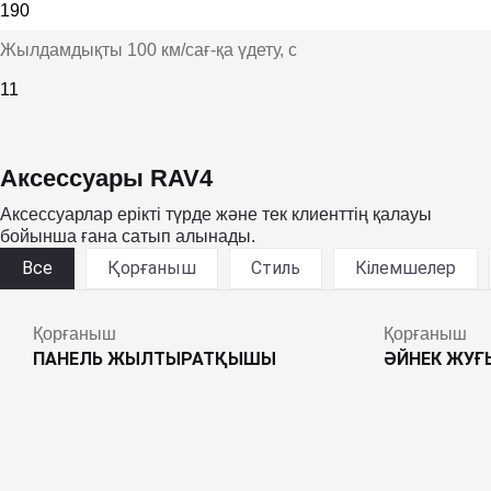
190
Жылдамдықты 100 км/сағ-қа үдету
, с
11
Аксессуары RAV4
Аксессуарлар ерікті түрде және тек клиенттің қалауы
бойынша ғана сатып алынады.
Все
Қорғаныш
Стиль
Кілемшелер
Қорғаныш
Қорғаныш
ПАНЕЛЬ ЖЫЛТЫРАТҚЫШЫ
ӘЙНЕК ЖУ