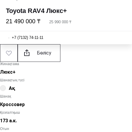
Toyota RAV4 Люкс+
21 490 000 ₸
25 990 000 ₸
·
+7 (7132) 74-11-11
Бөлісу
Жинақтама
Люкс+
Шанақтың түсі
Ақ
Шанақ
Кроссовер
Қозғалтқыш
173 а.к.
Отын