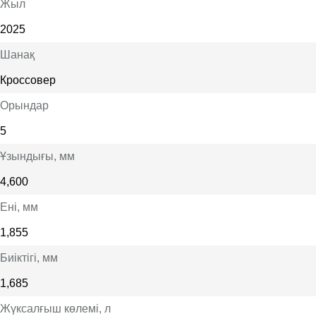
Жыл
2025
Шанақ
Кроссовер
Орындар
5
Ұзындығы
, мм
4,600
Ені
, мм
1,855
Биіктігі
, мм
1,685
Жүксалғыш көлемі
, л