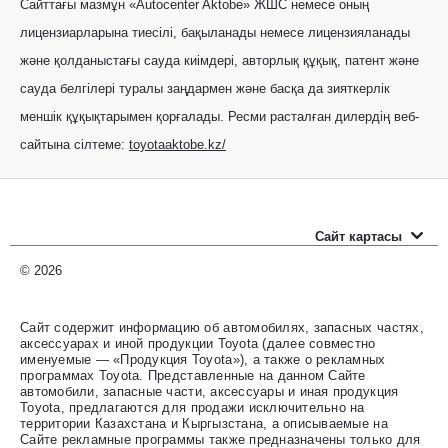
Сайттағы мазмұн «Autocenter Aktobe» ЖШС немесе оның
лицензиарларына тиесілі, бақыланады немесе лицензияланады
және қолданыстағы сауда киімдері, авторлық құқық, патент және
сауда белгілері туралы заңдармен және басқа да зияткерлік
меншік құқықтарымен қорғалады. Ресми расталған дилердің веб-
сайтына сілтеме:
toyotaaktobe.kz/
Сайт картасы
Новые автомобили
© 2026
Прайс-листы
Сайт содержит информацию об автомобилях, запасных частях,
аксессуарах и иной продукции Toyota (далее совместно
Автомобили с пробегом
именуемые — «Продукция Toyota»), а также о рекламных
программах Toyota. Представленные на данном Сайте
Оценить свой авто
автомобили, запасные части, аксессуары и иная продукция
Toyota, предлагаются для продажи исключительно на
территории Казахстана и Кыргызстана, а описываемые на
Специальные предложения
Сайте рекламные программы также предназначены только для