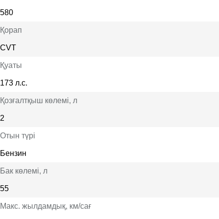
580
Қорап
CVT
Қуаты
173 л.с.
Қозғалтқыш көлемі
, л
2
Отын түрі
Бензин
Бак көлемі
, л
55
Макс. жылдамдық
, км/сағ