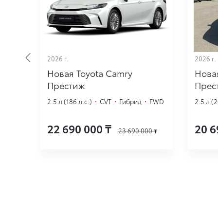
2026 г.
2026 г.
юкс
Новая Toyota Camry
Нова
Престиж
Прес
WD
2.5 л (186 л.с.)
·
CVT
·
Гибрид
·
FWD
2.5 л (
0
₸
22 690 000
₸
20 6
23 690 000
₸