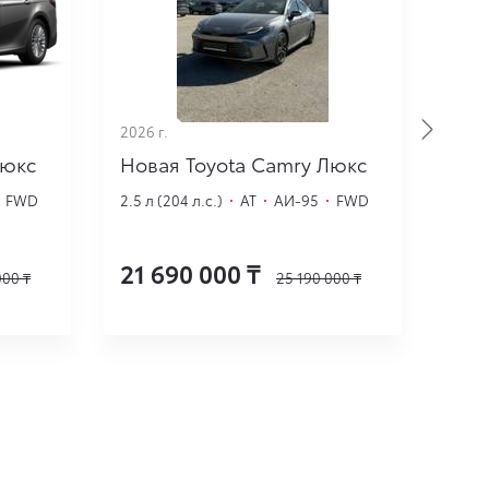
2026 г.
2026 
Люкс
Новая Toyota Camry Люкс
Нов
·
FWD
2.5 л (204 л.с.)
·
AT
·
АИ-95
·
FWD
2.5 л
21 690 000
₸
21 
000
₸
25 190 000
₸