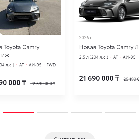
2026 г.
я Toyota Camry
Новая Toyota Camry 
тиж
2.5 л (204 л.с.)
·
AT
·
АИ-95
204 л.с.)
·
AT
·
АИ-95
·
FWD
21 690 000
₸
25 190 
90 000
₸
22 690 000
₸
Смотреть все