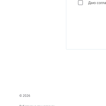
Даю согла
Новые автомобили
Прайс-
© 2026
Специальные предложения
Контакт
Работает на технологиях