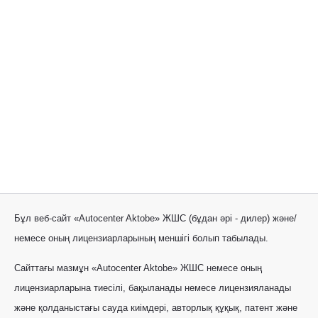
Бұл веб-сайт «Autocenter Aktobe» ЖШС (бұдан әрі - дилер) және/
немесе оның лицензиарларының меншігі болып табылады.
Сайттағы мазмұн «Autocenter Aktobe» ЖШС немесе оның
лицензиарларына тиесілі, бақыланады немесе лицензияланады
және қолданыстағы сауда киімдері, авторлық құқық, патент және