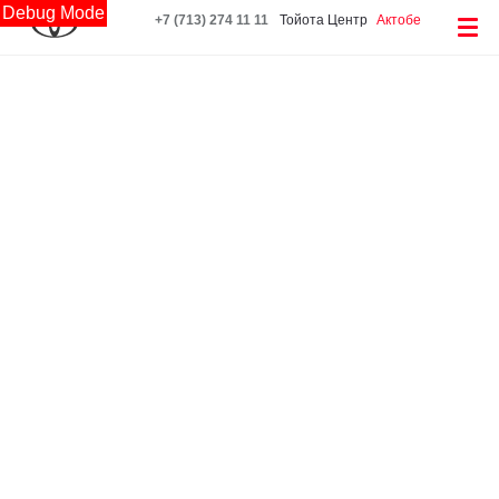
Debug Mode
+7 (713) 274 11 11
Тойота Центр
Актобе