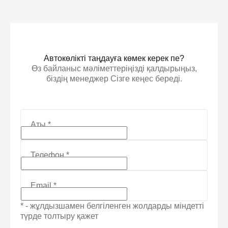
Автокөлікті таңдауға көмек керек пе?
Өз байланыс мәліметтеріңізді қалдырыңыз,
біздің менеджер Сізге кеңес береді.
Аты
*
Телефон
*
Email
*
* - жұлдызшамен белгіленген жолдарды міндетті
түрде толтыру қажет