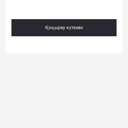
Қоңырау күтемін