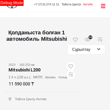
Debug Mode
+7 (713) 274 11 11
Тойота Центр
Актобе
Қолданыста болған 1
94
автомобиль Mitsubishi
Сұрыптау
2023
·
160 253 км
Mitsubishi L200
2.4 л (128 а.к.), МКПП, бензин, толық
11 590 000 ₸
Тойота Центр Актобе
Ұсыныс алу