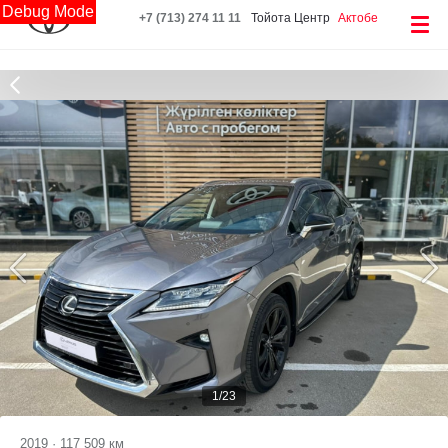
Debug Mode
+7 (713) 274 11 11
Тойота Центр
Актобе
1/23
2019
·
117 509 км