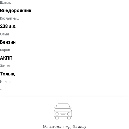
Шанақ
Внедорожник
Қозғалтқыш
238 а.к.
Отын
Бензин
Қорап
АКПП
Жетек
Толық
Иелері
-
Өз автокөлігімді бағалау