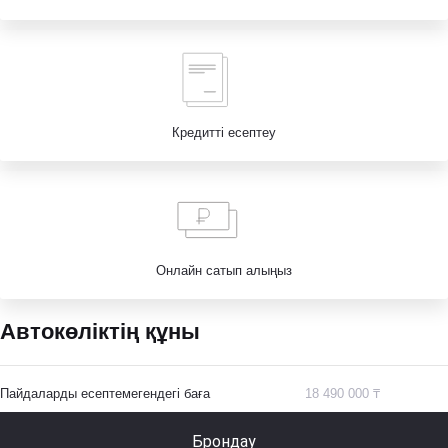
Кредитті есептеу
Онлайн сатып алыңыз
Автокөліктің құны
Пайдаларды есептемегендегі баға
18 490 000 ₸
Брондау