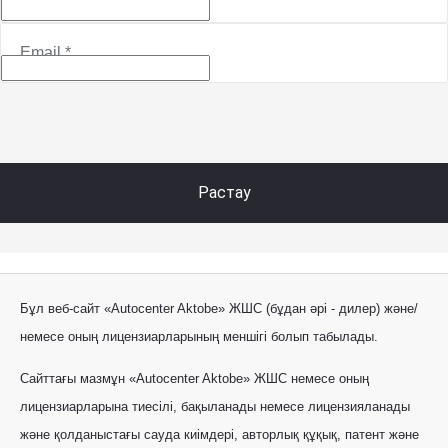
Email
*
Растау
Бұл веб-сайт «Autocenter Aktobe» ЖШС (бұдан әрі - дилер) және/
немесе оның лицензиарларының меншігі болып табылады.
Сайттағы мазмұн «Autocenter Aktobe» ЖШС немесе оның
лицензиарларына тиесілі, бақыланады немесе лицензияланады
және қолданыстағы сауда киімдері, авторлық құқық, патент және