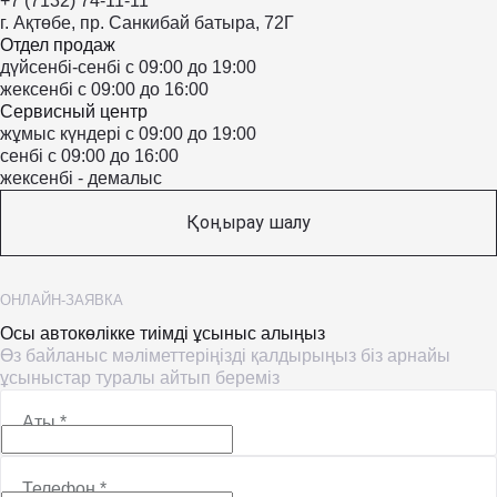
+7 (7132) 74-11-11
г. Ақтөбе, пр. Санкибай батыра, 72Г
Отдел продаж
дүйсенбі-сенбі с 09:00 до 19:00
жексенбі с 09:00 до 16:00
Сервисный центр
жұмыс күндері с 09:00 до 19:00
сенбі с 09:00 до 16:00
жексенбі - демалыс
Қоңырау шалу
ОНЛАЙН-ЗАЯВКА
Осы автокөлікке тиімді ұсыныс алыңыз
Өз байланыс мәліметтеріңізді қалдырыңыз біз арнайы
ұсыныстар туралы айтып береміз
Аты
*
Телефон
*