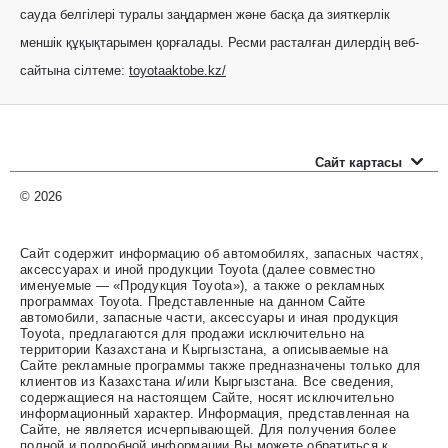
сауда белгілері туралы заңдармен және басқа да зияткерлік
меншік құқықтарымен қорғалады. Ресми расталған дилердің веб-
сайтына сілтеме:
toyotaaktobe.kz/
Сайт картасы
Новые автомобили
© 2026
Прайс-листы
Сайт содержит информацию об автомобилях, запасных частях,
аксессуарах и иной продукции Toyota (далее совместно
Автомобили с пробегом
именуемые — «Продукция Toyota»), а также о рекламных
программах Toyota. Представленные на данном Сайте
Оценить свой авто
автомобили, запасные части, аксессуары и иная продукция
Toyota, предлагаются для продажи исключительно на
территории Казахстана и Кыргызстана, а описываемые на
Специальные предложения
Сайте рекламные программы также предназначены только для
клиентов из Казахстана и/или Кыргызстана. Все сведения,
содержащиеся на настоящем Сайте, носят исключительно
Контакты
информационный характер. Информация, представленная на
Сайте, не является исчерпывающей. Для получения более
полной и подробной информации Вы можете обратиться к