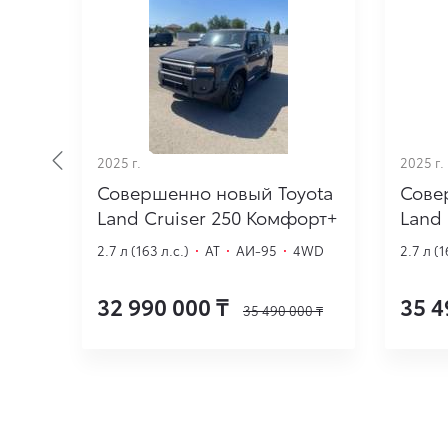
2025 г.
2025 г.
ota
Совершенно новый Toyota
Сове
орт+
Land Cruiser 250 Комфорт+
Land 
WD
2.7 л (163 л.с.)
·
AT
·
АИ-95
·
4WD
2.7 л (1
32 990 000
₸
35 4
00
₸
35 490 000
₸