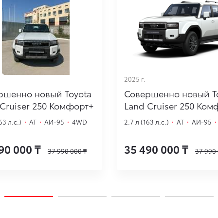
2025 г.
ршенно новый Toyota
Совершенно новый T
Cruiser 250 Комфорт+
Land Cruiser 250 Ком
63 л.с.)
·
AT
·
АИ-95
·
4WD
2.7 л (163 л.с.)
·
AT
·
АИ-95
·
90 000
₸
35 490 000
₸
37 990 000
₸
37 990