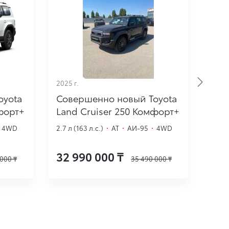
2025 г.
2025 
oyota
Совершенно новый Toyota
Сов
форт+
Land Cruiser 250 Комфорт+
Lan
4WD
2.7 л (163 л.с.)
·
AT
·
АИ-95
·
4WD
2.7 л
32 990 000
₸
35
 000
₸
35 490 000
₸