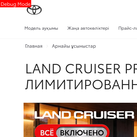
Debug Mode
Модель ауқымы
Жаңа автокөліктері
Прайс-л
Главная
Арнайы ұсыныстар
LAND CRUISER 
ЛИМИТИРОВАН