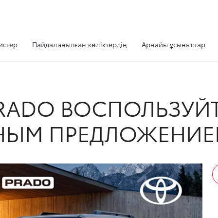
истер
Пайдаланылған көліктердің
Арнайы ұсыныстар
PRADO ВОСПОЛЬЗУЙ
НЫМ ПРЕДЛОЖЕНИЕ