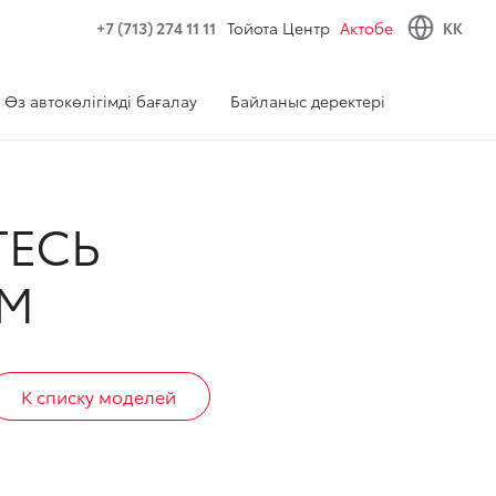
+7 (713) 274 11 11
Тойота Центр
Актобе
KK
Өз автокөлігімді бағалау
Байланыс деректері
ТЕСЬ
М
К списку моделей