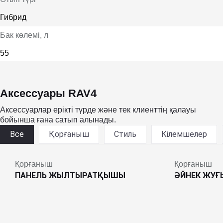
Гибрид
Бак көлемі
, л
55
Аксессуары RAV4
Аксессуарлар ерікті түрде және тек клиенттің қалауы
бойынша ғана сатып алынады.
Все
Қорғаныш
Стиль
Кілемшелер
Қорғаныш
Қорғаныш
ПАНЕЛЬ ЖЫЛТЫРАТҚЫШЫ
ӘЙНЕК ЖУ