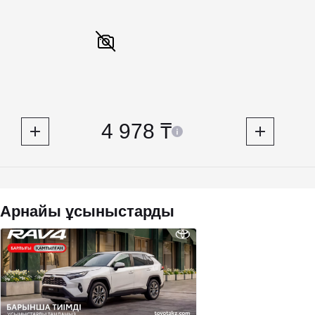
4 978 ₸
Арнайы ұсыныстарды