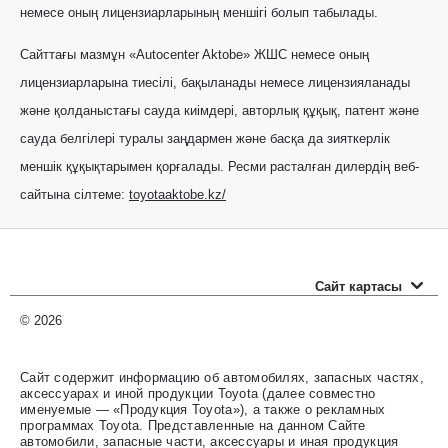
немесе оның лицензиарларының меншігі болып табылады.
Сайттағы мазмұн «Autocenter Aktobe» ЖШС немесе оның
лицензиарларына тиесілі, бақыланады немесе лицензияланады
және қолданыстағы сауда киімдері, авторлық құқық, патент және
сауда белгілері туралы заңдармен және басқа да зияткерлік
меншік құқықтарымен қорғалады. Ресми расталған дилердің веб-
сайтына сілтеме:
toyotaaktobe.kz/
Сайт картасы
Новые автомобили
© 2026
Прайс-листы
Сайт содержит информацию об автомобилях, запасных частях,
аксессуарах и иной продукции Toyota (далее совместно
Автомобили с пробегом
именуемые — «Продукция Toyota»), а также о рекламных
программах Toyota. Представленные на данном Сайте
Оценить свой авто
автомобили, запасные части, аксессуары и иная продукция