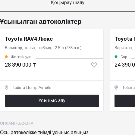
Қоңырау шалу
Ұсынылған автокөліктер
Toyota RAV4 Люкс
Toyota
Вариатор, толық, гибрид, 2.5 л (236 а.к.)
Вариатор, 
Жеткізілуде
Бар
28 390 000 ₸
24 390 
Тойота Центр Актобе
Тойота
Ұсыныс алу
ОНЛАЙН-ЗАЯВКА
Осы автокөлікке тиімді ұсыныс алыңыз