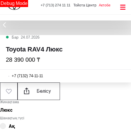
Debug Mode
+7 (713) 274 11 11
Тойота Центр
Актобе
Бар
24.07.2026
Toyota RAV4 Люкс
28 390 000 ₸
·
+7 (7132) 74-11-11
Бөлісу
Жинақтама
Люкс
Шанақтың түсі
Ақ