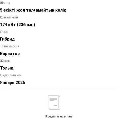
Шанақ
5 есікті жол талғамайтын көлік
Қозғалтқыш
174 кВт
(236 а.к.
)
Отын
Гибрид
Трансмиссия
Вариатор
Жетек
Толық
Өндірілген күні
Январь
2026
Кредитті есептеу