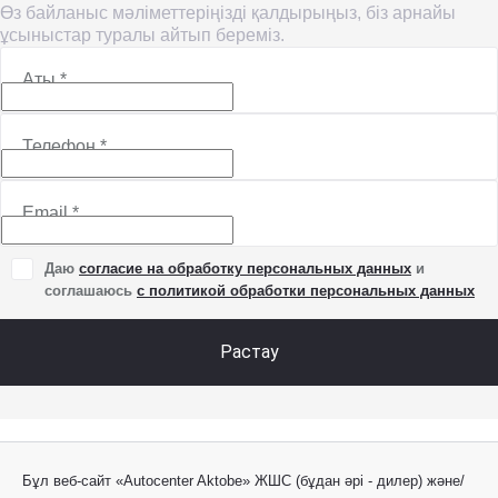
Өз байланыс мәліметтеріңізді қалдырыңыз, біз арнайы
ұсыныстар туралы айтып береміз.
Аты
*
Телефон
*
Email
*
Даю
согласие на обработку персональных данных
и
соглашаюсь
с политикой обработки персональных данных
Растау
Бұл веб-сайт «Autocenter Aktobe» ЖШС (бұдан әрі - дилер) және/