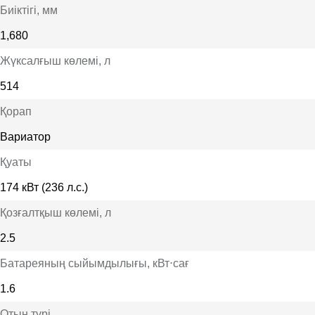
Биіктігі
, мм
1,680
Жүксалғыш көлемі
, л
514
Қорап
Вариатор
Қуаты
174 кВт (236 л.с.)
Қозғалтқыш көлемі
, л
2.5
Батареяның сыйымдылығы
, кВт⋅сағ
1.6
Отын түрі