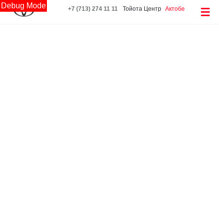
Debug Mode
+7 (713) 274 11 11
Тойота Центр
Актобе