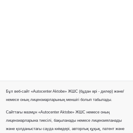
Бұл веб-сайт «Autocenter Aktobe» ЖШС (бұдан әрі - дилер) және/
немесе оның лицензиарларының меншігі болып табылады.
Сайттағы мазмұн «Autocenter Aktobe» ЖШС немесе оның
лицензиарларына тиесілі, бақыланады немесе лицензияланады
және қолданыстағы сауда киімдері, авторлық құқық, патент және