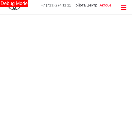
Debug Mode
+7 (713) 274 11 11
Тойота Центр
Актобе