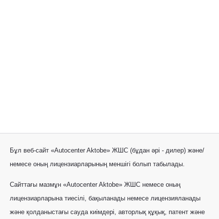
Бұл веб-сайт «Autocenter Aktobe» ЖШС (бұдан әрі - дилер) және/
немесе оның лицензиарларының меншігі болып табылады.
Сайттағы мазмұн «Autocenter Aktobe» ЖШС немесе оның
лицензиарларына тиесілі, бақыланады немесе лицензияланады
және қолданыстағы сауда киімдері, авторлық құқық, патент және