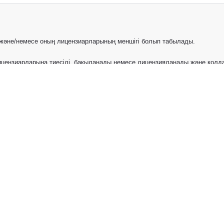
) және/немесе оның лицензиарларының меншігі болып табылады.
цензиарларына тиесілі, бақыланады немесе лицензияланады және қолдан
ік меншік құқықтарымен қорғалады. Ресми расталған дилердің веб-сайты
исты
Автомобили с пробегом
ы
стях, аксессуарах и иной продукции Toyota (далее совместно именуе
томобили, запасные части, аксессуары и иная продукция Toyota, пре
ламные программы также предназначены только для клиентов из Каза
ный характер. Информация, представленная на Сайте, не является и
оченным Дилерам Toyota в Казахстане и Кыргызстане.