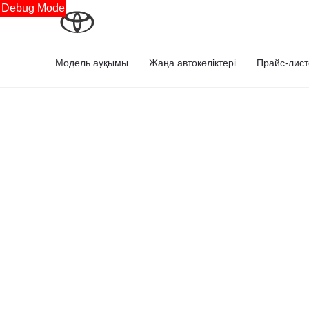
Debug Mode
Модель ауқымы
Жаңа автокөліктері
Прайс-лист