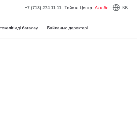
+7 (713) 274 11 11
Тойота Центр
Актобе
KK
токөлігімді бағалау
Байланыс деректері