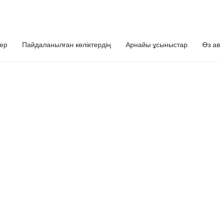
ер
Пайдаланылған көліктердің
Арнайы ұсыныстар
Өз ав