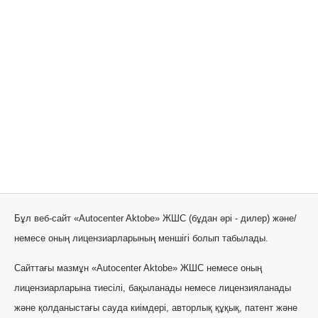
Бұл веб-сайт «Autocenter Aktobe» ЖШС (бұдан әрі - дилер) және/
немесе оның лицензиарларының меншігі болып табылады.
Сайттағы мазмұн «Autocenter Aktobe» ЖШС немесе оның
лицензиарларына тиесілі, бақыланады немесе лицензияланады
және қолданыстағы сауда киімдері, авторлық құқық, патент және