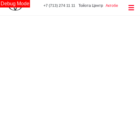
Debug Mode
+7 (713) 274 11 11
Тойота Центр
Актобе