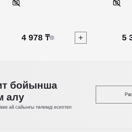
4 978 ₸
5 
ит бойынша
м алу
Ра
ікке ай сайынғы төлемді есептеп