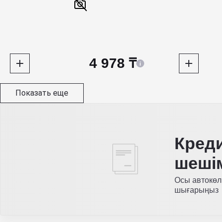
4 978 ₸
Показать еще
Кред
шеші
Осы автокөл
шығарыңыз