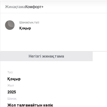
Жинақтама
Комфорт+
Шанақтың түсі
Қоңыр
Негізгі жинақтама
Түсі
Қоңыр
Жыл
2025
Шанақ
Жол талғамайтын көлік