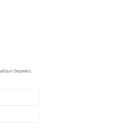
айтып береміз.