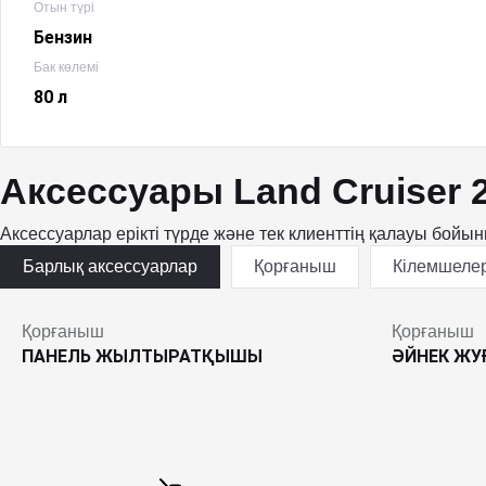
Отын түрі
Бензин
Бак көлемі
80 л
Аксессуары Land Cruiser 
Аксессуарлар ерікті түрде және тек клиенттің қалауы бойы
Барлық аксессуарлар
Қорғаныш
Кілемшеле
Қорғаныш
Қорғаныш
ПАНЕЛЬ ЖЫЛТЫРАТҚЫШЫ
ӘЙНЕК Ж