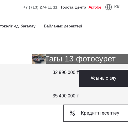
+7 (713) 274 11 11
Тойота Центр
Актобе
KK
токөлігімді бағалау
Байланыс деректері
Тағы 13 фотосурет
32 990 000 ₸
Ұсыныс алу
35 490 000 ₸
Кредитті есептеу