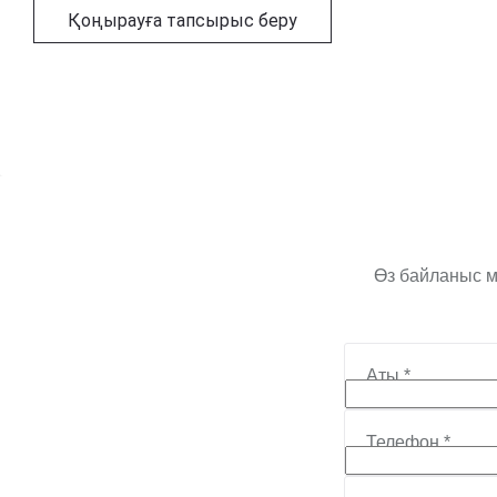
Қоңырауға тапсырыс беру
Өз байланыс м
Аты
*
Телефон
*