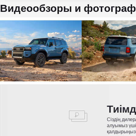
Видеообзоры и фотограф
Тиім
Сіздің дилер
алуымыз үші
қалдырыңыз