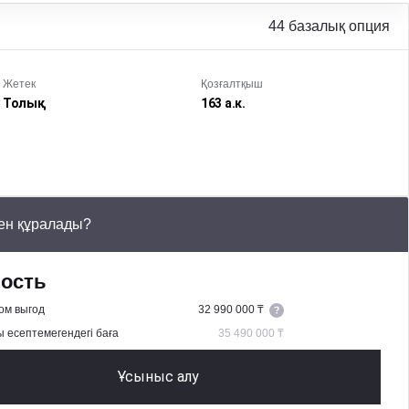
44 базалық опция
Жетек
Қозғалтқыш
Толық
163 а.к.
ен құралады?
ость
ом выгод
32 990 000 ₸
 есептемегендегі баға
35 490 000 ₸
Ұсыныс алу