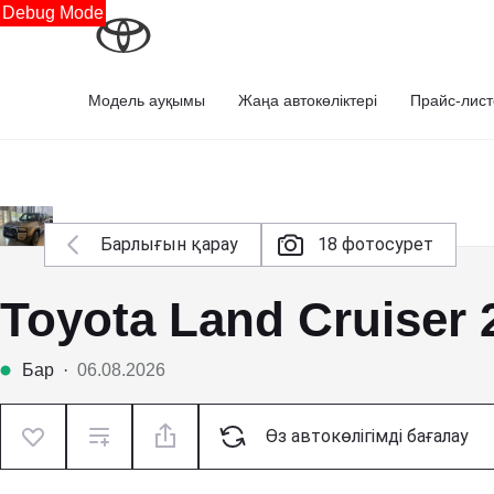
Debug Mode
Модель ауқымы
Жаңа автокөліктері
Прайс-лист
Барлығын қарау
18 фотосурет
Toyota Land Cruiser
Бар
·
06.08.2026
Өз автокөлігімді бағалау