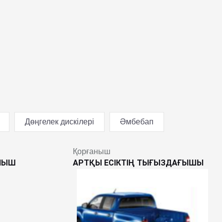
Дөңгелек дискілері
Әмбебап
Қорғаныш
НЫШ
АРТҚЫ ЕСІКТІҢ ТЫҒЫЗДАҒЫШЫ