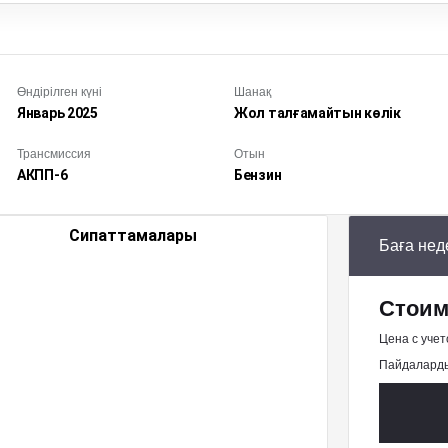
Өндірілген күні
Шанақ
Январь
2025
Жол талғамайтын көлік
Трансмиссия
Отын
АКПП-6
Бензин
Сипаттамалары
Баға нед
Стоим
Цена с учет
Пайдаларды