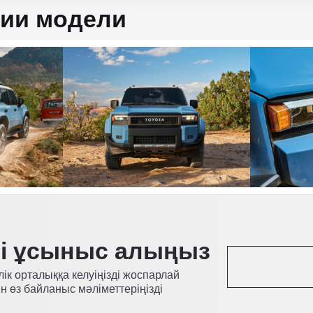
ии модели
ді ұсыныс алыңыз
лік орталыққа келуіңізді жоспарлай
н өз байланыс мәліметтеріңізді