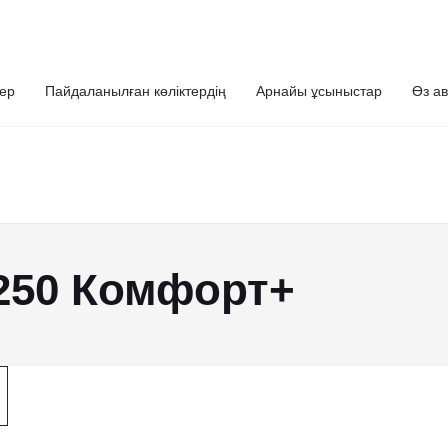
ер
Пайдаланылған көліктердің
Арнайы ұсыныстар
Өз ав
 250 Комфорт+