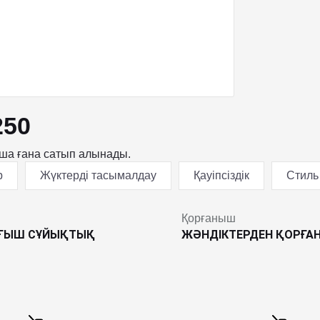
250
нша ғана сатып алынады.
р
Жүктерді тасымалдау
Қауіпсіздік
Стиль
Қорғаныш
УҒЫШ СҰЙЫҚТЫҚ
ЖӘНДІКТЕРДЕН ҚОРҒА