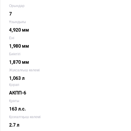
Орындар
7
Ұзындығы
4,920 мм
Ені
1,980 мм
Биіктігі
1,870 мм
Жүксалғыш көлемі
1,063 л
Қорап
АКПП-6
Қуаты
163 л.с.
Қозғалтқыш көлемі
2.7 л