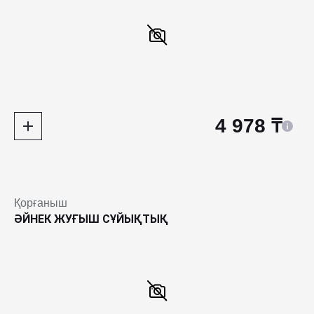
4 978 ₸
Қорғаныш
ӘЙНЕК ЖУҒЫШ СҰЙЫҚТЫҚ