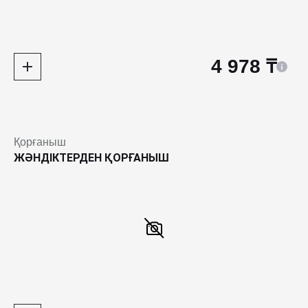
4 978 ₸
Қорғаныш
ЖӘНДІКТЕРДЕН ҚОРҒАНЫШ