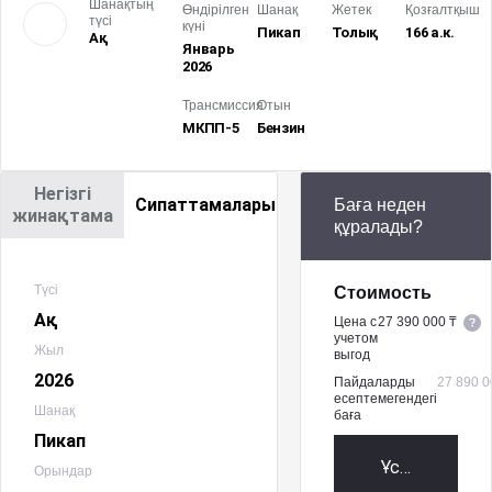
Шанақтың
Өндірілген
Шанақ
Жетек
Қозғалтқыш
түсі
күні
Пикап
Толық
166 а.к.
Ақ
Январь
2026
Трансмиссия
Отын
МКПП-5
Бензин
Негізгі
Сипаттамалары
Баға неден
жинақтама
құралады?
Түсі
Стоимость
Ақ
Цена с
27 390 000 ₸
учетом
Жыл
выгод
2026
Пайдаларды
27 890 0
есептемегендегі
Шанақ
баға
Пикап
Ұсыныс алу
Орындар