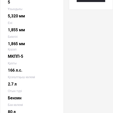
5
Ұзындығы
5,320 мм
Ені
1,855 мм
Биіктігі
1,865 мм
Қорап
МКПП-5
Қуаты
166 л.с.
Қозғалтқыш көлемі
2.7 л
Отын түрі
Бензин
Бак көлемі
80 л