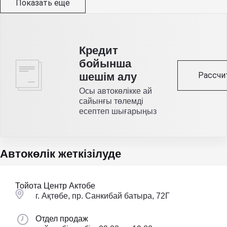
Показать еще
Кредит
бойынша
Рассчи
шешім алу
Осы автокөлікке ай
сайынғы төлемді
есептеп шығарыңыз
Автокөлік жеткізілуде
Тойота Центр Актобе
г. Ақтөбе, пр. Санкибай батыра, 72Г
Отдел продаж