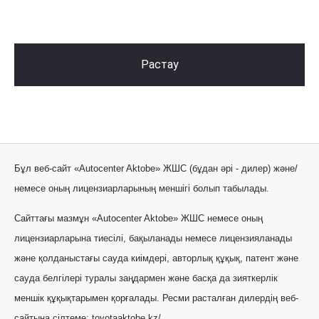
Растау
Бұл веб-сайт «Autocenter Aktobe» ЖШС (бұдан әрі - дилер) және/
немесе оның лицензиарларының меншігі болып табылады.
Сайттағы мазмұн «Autocenter Aktobe» ЖШС немесе оның
лицензиарларына тиесілі, бақыланады немесе лицензияланады
және қолданыстағы сауда киімдері, авторлық құқық, патент және
сауда белгілері туралы заңдармен және басқа да зияткерлік
меншік құқықтарымен қорғалады. Ресми расталған дилердің веб-
сайтына сілтеме:
toyotaaktobe.kz/