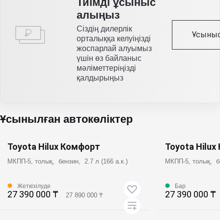
Тиімді ұсыныс
алыңыз
Сіздің дилерлік
Ұсыныс
орталыққа келуіңізді
жоспарлай алуымыз
үшін өз байланыс
мәліметтеріңізді
қалдырыңыз
Ұсынылған автокөліктер
Toyota Hilux Комфорт
Toyota Hilu
МКПП-5, толық, бензин, 2.7 л (166 а.к.)
МКПП-5, толық, бе
Жеткізілуде
Бар
27 390 000 ₸
27 390 000 ₸
27 890 000 ₸