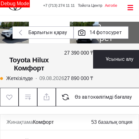
Debug Mode
+7 (713) 274 11 11
Тойота Центр
Актобе
Тағы 12
Барлығын қарау
14 фотосурет
фотосурет
27 390 000 ₸
Toyota Hilux
Ұсыныс алу
Комфорт
Жеткізілуде
·
09.08.2026
27 890 000 ₸
Өз автокөлігімді бағалау
Жинақтама
Комфорт
53 базалық опция