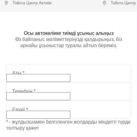
Тойота Центр Актобе
Тойота Центр
Ұсыныс алу
Ұс
Осы автокөлікке тиімді ұсыныс алыңыз
Өз байланыс мәліметтеріңізді қалдырыңыз, біз
арнайы ұсыныстар туралы айтып береміз.
Аты
*
Телефон
*
Email
*
* - жұлдызшамен белгіленген жолдарды міндетті түрде
толтыру қажет