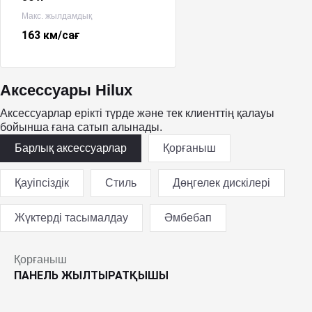
Макс. жылдамдық
163 км/сағ
Аксессуары Hilux
Аксессуарлар ерікті түрде және тек клиенттің қалауы
бойынша ғана сатып алынады.
Барлық аксессуарлар
Қорғаныш
Қауіпсіздік
Стиль
Дөңгелек дискілері
Жүктерді тасымалдау
Әмбебап
Қорғаныш
ПАНЕЛЬ ЖЫЛТЫРАТҚЫШЫ