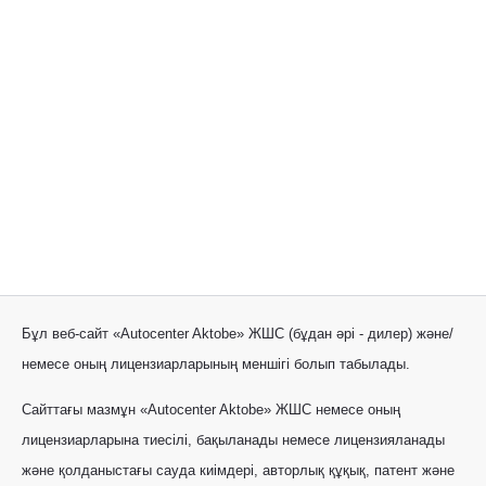
Бұл веб-сайт «Autocenter Aktobe» ЖШС (бұдан әрі - дилер) және/
немесе оның лицензиарларының меншігі болып табылады.
Сайттағы мазмұн «Autocenter Aktobe» ЖШС немесе оның
лицензиарларына тиесілі, бақыланады немесе лицензияланады
және қолданыстағы сауда киімдері, авторлық құқық, патент және