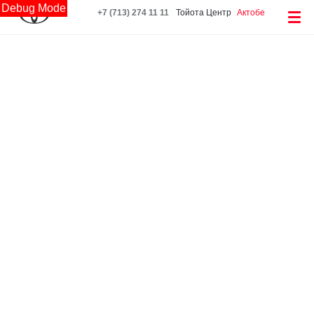
Debug Mode
+7 (713) 274 11 11
Тойота Центр
Актобе