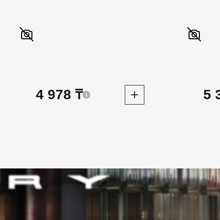
4 978 ₸
5 