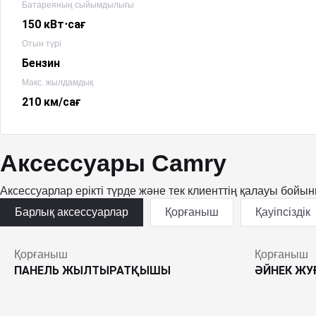
Батареяның сыйымдылығы
150 кВт⋅сағ
Отын түрі
Бензин
Макс. жылдамдық
210 км/сағ
Аксессуары Camry
Аксессуарлар ерікті түрде және тек клиенттің қалауы бойы
Барлық аксессуарлар
Қорғаныш
Қауіпсіздік
Қорғаныш
Қорғаныш
ПАНЕЛЬ ЖЫЛТЫРАТҚЫШЫ
ӘЙНЕК Ж