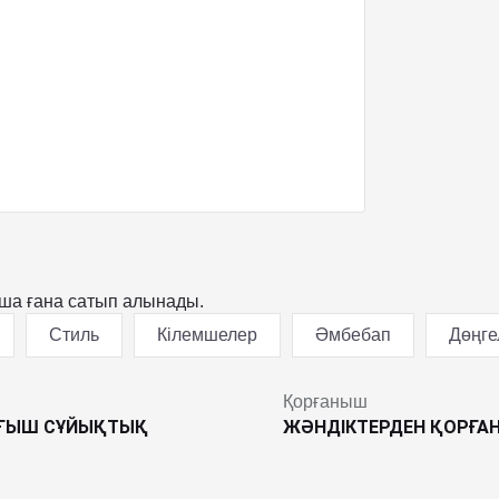
нша ғана сатып алынады.
Стиль
Кілемшелер
Әмбебап
Дөңге
Қорғаныш
УҒЫШ СҰЙЫҚТЫҚ
ЖӘНДІКТЕРДЕН ҚОРҒА