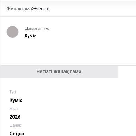
Жинақтама
Элеганс
Шанақтың түсі
Күміс
Негізгі жинақтама
Түсі
Күміс
Жыл
2026
Шанақ
Седан