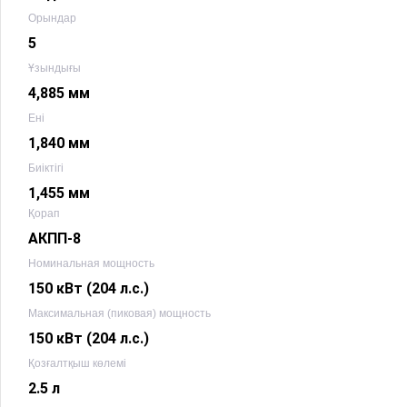
Орындар
5
Ұзындығы
4,885 мм
Ені
1,840 мм
Биіктігі
1,455 мм
Қорап
АКПП-8
Номинальная мощность
150 кВт (204 л.с.)
Максимальная (пиковая) мощность
150 кВт (204 л.с.)
Қозғалтқыш көлемі
2.5 л