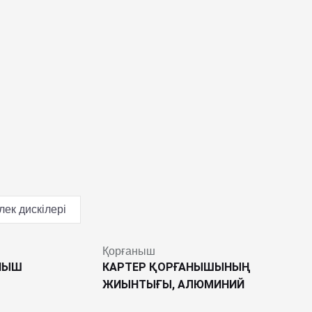
лек дискілері
Қорғаныш
НЫШ
КАРТЕР ҚОРҒАНЫШЫНЫҢ
ЖИЫНТЫҒЫ, АЛЮМИНИЙ