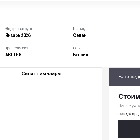
Өндірілген күні
Шанақ
Январь
2026
Седан
Трансмиссия
Отын
АКПП-8
Бензин
Сипаттамалары
Баға нед
Стоим
Цена с учет
Пайдаларды