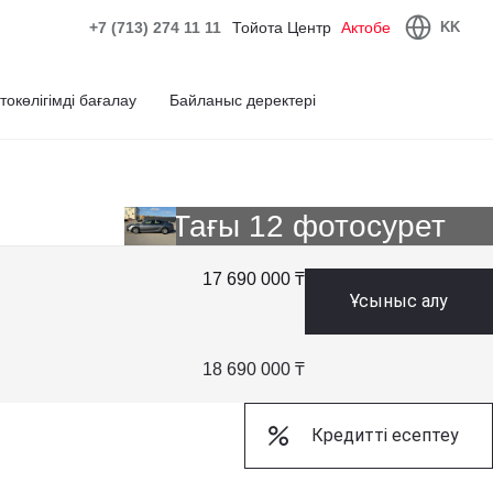
+7 (713) 274 11 11
Тойота Центр
Актобе
KK
токөлігімді бағалау
Байланыс деректері
Тағы 12 фотосурет
17 690 000 ₸
Ұсыныс алу
18 690 000 ₸
Кредитті есептеу