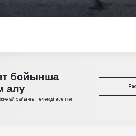
ит бойынша
м алу
Ра
ікке ай сайынғы төлемді есептеп