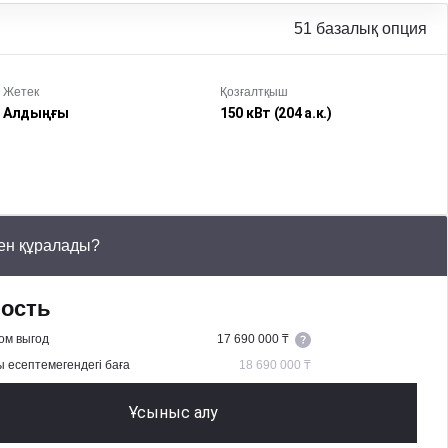
51 базалық опция
Жетек
Қозғалтқыш
Алдыңғы
150 кВт
(204 а.к.
)
ен құралады?
ость
ом выгод
17 690 000 ₸
 есептемегендегі баға
18 690 000 ₸
Ұсыныс алу