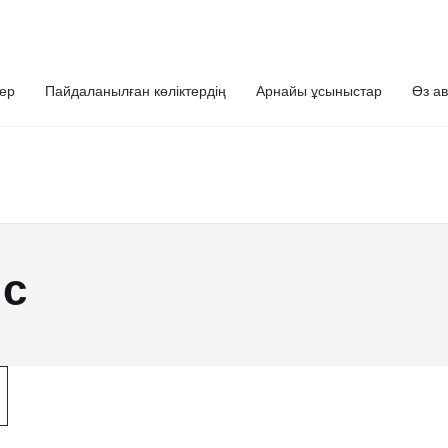
ер
Пайдаланылған көліктердің
Арнайы ұсыныстар
Өз ав
нс