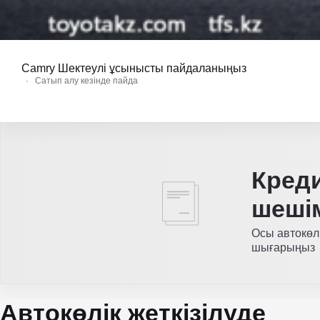
Camry Шектеулі ұсынысты пайдаланыңыз
·
Сатып алу кезінде пайда
Кред
шеші
Осы автокөл
шығарыңыз
Автокөлік жеткізілуде