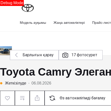
Debug Mode
Модель ауқымы
Жаңа автокөліктері
Прайс-лист
Барлығын қарау
17 фотосурет
Toyota Camry Элега
Жеткізілуде
·
06.08.2026
Өз автокөлігімді бағалау