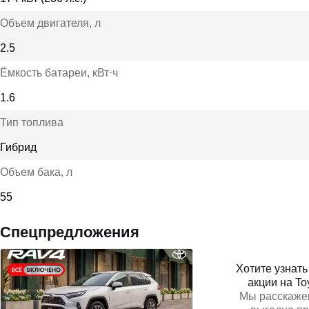
Объем двигателя
, л
2.5
Ёмкость батареи
, кВт⋅ч
1.6
Тип топлива
Гибрид
Объем бака
, л
55
Спецпредложения
Хотите узнат
акции на T
Мы расскаже