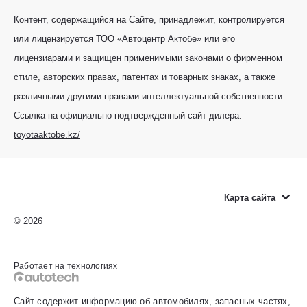
Контент, содержащийся на Сайте, принадлежит, контролируется
или лицензируется ТОО «Автоцентр Актобе» или его
лицензиарами и защищен применимыми законами о фирменном
стиле, авторских правах, патентах и товарных знаках, а также
различными другими правами интеллектуальной собственности.
Ссылка на официально подтвержденный сайт дилера:
toyotaaktobe.kz/
Карта сайта
Новые автомобили
© 2026
Прайс-листы
Работает на технологиях
Автомобили с пробегом
Сайт содержит информацию об автомобилях, запасных частях,
Оценить свой авто