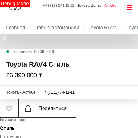
Debug Mode
+7 (713) 274 11 11
Тойота Центр
Актобе
Главная
Новые автомобили
Toyota RAV4
Toyo
В наличии
06.08.2026
Toyota RAV4 Стиль
26 390 000 ₸
Тойота - Актобе
·
+7 (7132) 74-11-11
Поделиться
Комплектация
Стиль
Цвет кузова