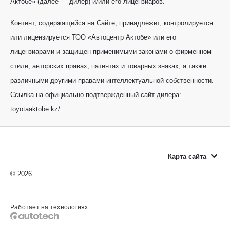
Актобе» (далее — дилер) и/или его лицензиаров.
Контент, содержащийся на Сайте, принадлежит, контролируется
или лицензируется ТОО «Автоцентр Актобе» или его
лицензиарами и защищен применимыми законами о фирменном
стиле, авторских правах, патентах и товарных знаках, а также
различными другими правами интеллектуальной собственности.
Ссылка на официально подтвержденный сайт дилера:
toyotaaktobe.kz/
Карта сайта
Новые автомобили
© 2026
Прайс-листы
Работает на технологиях
Автомобили с пробегом