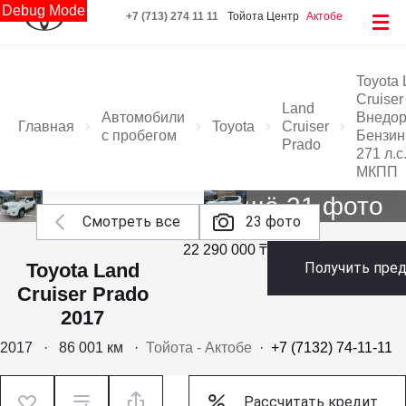
Debug Mode
+7 (713) 274 11 11
Тойота Центр
Актобе
Toyota
Cruiser
Land
Автомобили
Внедо
Главная
Toyota
Cruiser
с пробегом
Бензин 
Prado
271 л.с
МКПП
Ещё 21 фото
Смотреть все
23 фото
22 290 000 ₸
Toyota Land
Получить пре
Cruiser Prado
2017
2017
·
86 001 км
·
Тойота - Актобе
·
+7 (7132) 74-11-11
Рассчитать кредит