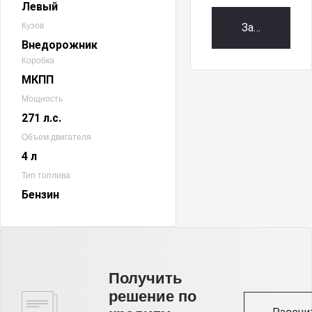
Левый
Кузов
Забронирова
Внедорожник
Коробка
МКПП
Мощность
271 л.с.
Объем двигателя
4 л
Тип топлива
Бензин
Получить
решение по