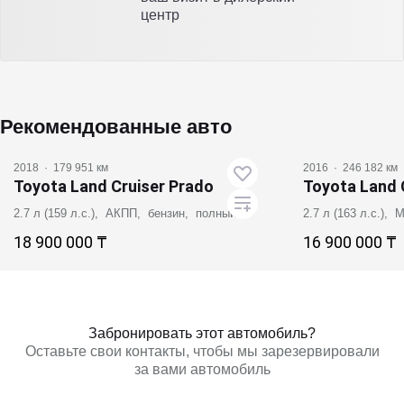
центр
Рекомендованные авто
2018
·
179 951 км
2016
·
246 182 км
Toyota Land Cruiser Prado
Toyota Land 
2.7 л (159 л.с.), АКПП, бензин, полный
2.7 л (163 л.с.),
18 900 000 ₸
16 900 000 ₸
Забронировать
Заб
Забронировать этот автомобиль?
Оставьте свои контакты, чтобы мы зарезервировали
за вами автомобиль