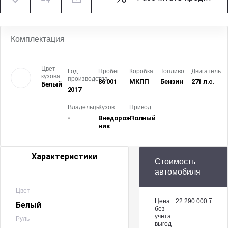
Комплектация
Цвет
Год
Пробег
Коробка
Топливо
Двигатель
кузова
производства
86 001
МКПП
Бензин
271 л.с.
Белый
2017
Владельцы
Кузов
Привод
-
Внедорож­
Полный
ник
Характеристики
Стоимость
автомобиля
Цвет
Цена
22 290 000 ₸
Белый
без
учета
Руль
выгод