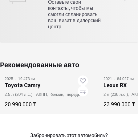
Оставьте свои
контакты, чтобы мы
смогли спланировать
ваш визит в дилерский
центр
Рекомендованные авто
2025
·
19 473 км
2021
·
84 027 км
Toyota Camry
Lexus RX
2.5 л (204 л.с.), АКПП, бензин, передний
2 л (238 л.с.), А
20 990 000 ₸
23 990 000 ₸
Забронировать
Заб
Забронировать этот автомобиль?