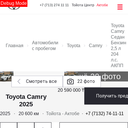
Debug Mode
+7 (713) 274 11 11
Тойота Центр
Актобе
Toyota
Camry
Седан
Автомобили
Бензин
Главная
Toyota
Camry
с пробегом
2,5 л
204
л.с.
АКПП
Ещё 20 фото
Смотреть все
22 фото
20 590 000 ₸
Toyota Camry
Получить пре
2025
2025
·
20 600 км
·
Тойота - Актобе
·
+7 (7132) 74-11-11