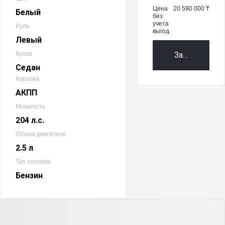
Цена
20 590 000 ₸
Белый
без
учета
Руль
выгод
Левый
Кузов
Забронирова
Седан
Коробка
АКПП
Мощность
204 л.с.
Объем двигателя
2.5 л
Тип топлива
Бензин