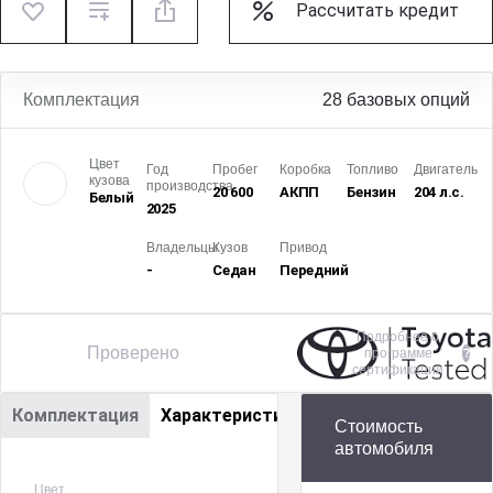
Рассчитать кредит
Комплектация
28 базовых опций
Цвет
Год
Пробег
Коробка
Топливо
Двигатель
кузова
производства
20 600
АКПП
Бензин
204 л.с.
Белый
2025
Владельцы
Кузов
Привод
-
Седан
Передний
Подробнее о
Проверено
программе
сертификации
Комплектация
Характеристики
Стоимость
автомобиля
Цвет