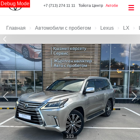
Debug Mode
+7 (713) 274 11 11
Тойота Центр
Актобе
Главная
Автомобили с пробегом
Lexus
LX
1/23