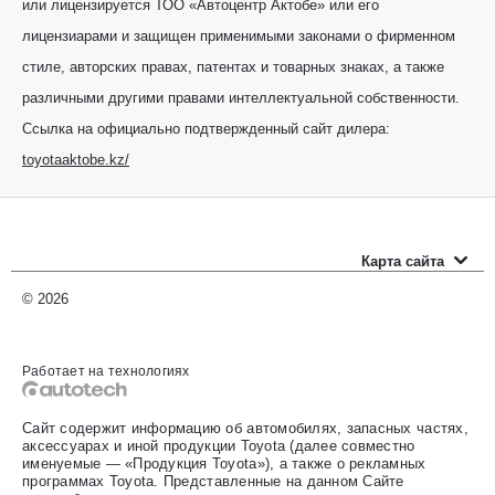
или лицензируется ТОО «Автоцентр Актобе» или его
лицензиарами и защищен применимыми законами о фирменном
стиле, авторских правах, патентах и товарных знаках, а также
различными другими правами интеллектуальной собственности.
Ссылка на официально подтвержденный сайт дилера:
toyotaaktobe.kz/
Карта сайта
Новые автомобили
© 2026
Прайс-листы
Работает на технологиях
Автомобили с пробегом
Сайт содержит информацию об автомобилях, запасных частях,
Оценить свой авто
аксессуарах и иной продукции Toyota (далее совместно
именуемые — «Продукция Toyota»), а также о рекламных
Специальные предложения
программах Toyota. Представленные на данном Сайте