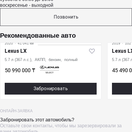
воскресенье - выходной
Позвонить
Рекомендованные авто
2020
·
41 041 км
2019
·
102 
Lexus LX
Lexus L
5.7 л (367 л.с.), АКПП, бензин, полный
5.7 л (367
50 990 000 ₸
45 490 
Забронировать
ОНЛАЙН-ЗАЯВКА
Забронировать этот автомобиль?
Оставьте свои контакты, чтобы мы зарезервировали за
вами автомобиль