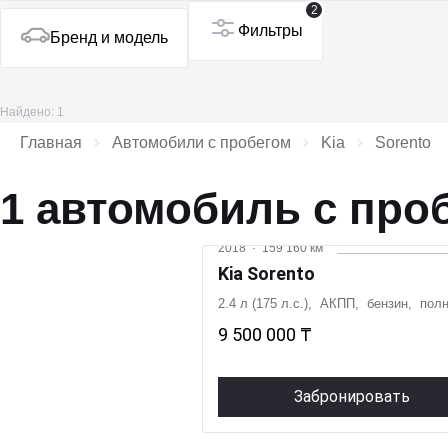
2
Фильтры
Бренд и модель
Найдено: 1
Главная
Автомобили с пробегом
Kia
Sorento
1 автомобиль с про
2018
·
159 160 км
Kia Sorento
2.4 л (175 л.с.), АКПП, бензин, пол
9 500 000 ₸
Забронировать