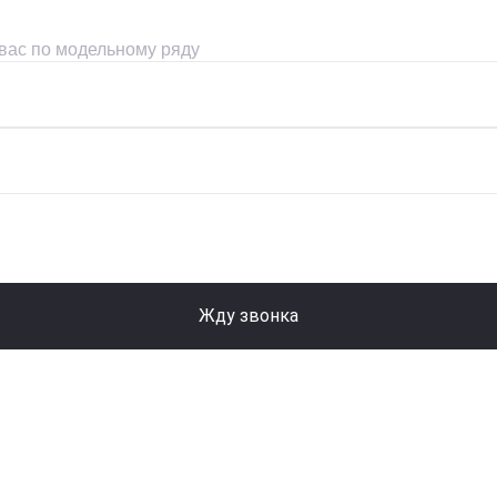
 вас по модельному ряду
Жду звонка