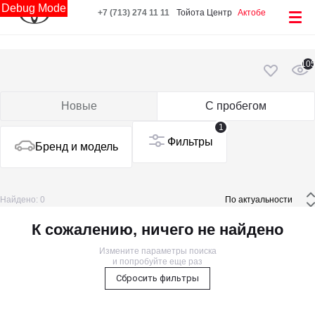
Debug Mode
+7 (713) 274 11 11
Тойота Центр
Актобе
10
Новые
С пробегом
1
Фильтры
Бренд и модель
Найдено: 0
 По актуальности 
К сожалению, ничего не найдено
Измените параметры поиска
и попробуйте еще раз
Сбросить фильтры