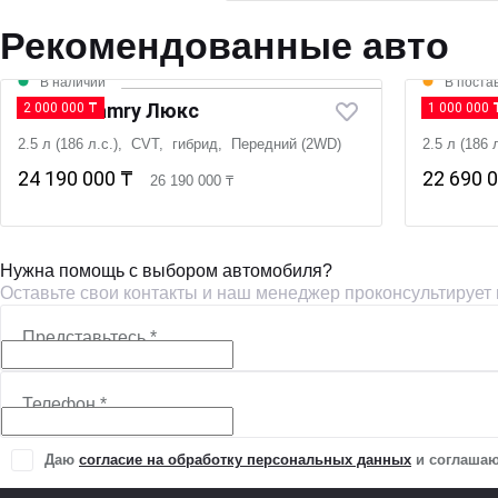
Рекомендованные авто
В наличии
В поста
Новая Camry Люкс
Новая 
2 000 000 ₸
1 000 000 
2.5 л (186 л.с.), CVT, гибрид, Передний (2WD)
2.5 л (186
24 190 000 ₸
22 690 
26 190 000 ₸
Нужна помощь с выбором автомобиля?
Оставьте свои контакты и наш менеджер проконсультирует
Представьтесь
*
Телефон
*
Даю
согласие на обработку персональных данных
и соглаша