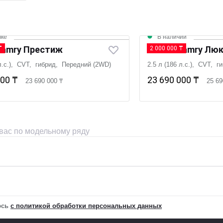
вке
В наличии
Camry Престиж
Новая Camry Лю
₸
2 000 000 ₸
 л.с.), CVT, гибрид, Передний (2WD)
2.5 л (186 л.с.), CVT, 
000 ₸
23 690 000 ₸
23 690 000 ₸
25 69
 вас по модельному ряду
юсь
с политикой обработки персональных данных