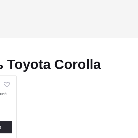
Toyota Corolla
дний
в