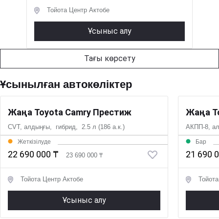
Тойота Центр Актобе
Ұсыныс алу
Тағы көрсету
Ұсынылған автокөліктер
Жаңа Toyota Camry Престиж
Жаңа T
CVT, алдыңғы, гибрид, 2.5 л (186 а.к.)
АКПП-8, ал
Жеткізілуде
Бар
22 690 000 ₸
21 690 
23 690 000 ₸
Тойота Центр Актобе
Тойота
Ұсыныс алу