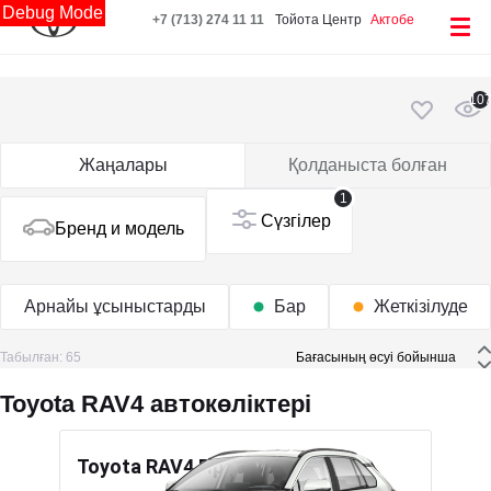
Debug Mode
+7 (713) 274 11 11
Тойота Центр
Актобе
10
Жаңалары
Қолданыста болған
1
Сүзгілер
Бренд и модель
Арнайы ұсыныстарды
Бар
Жеткізілуде
Табылған: 65
 Бағасының өсуі бойынша 
Toyota RAV4 автокөліктері
Toyota RAV4 Престиж