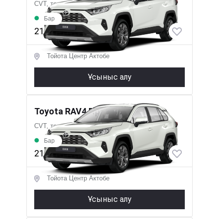
CVT, толық, бензин, 2 л (173 а.к.)
Бар
21 390 000 ₸
Тойота Центр Актобе
Ұсыныс алу
Toyota RAV4 Престиж
CVT, толық, бензин, 2 л (173 а.к.)
Бар
21 390 000 ₸
Тойота Центр Актобе
Ұсыныс алу