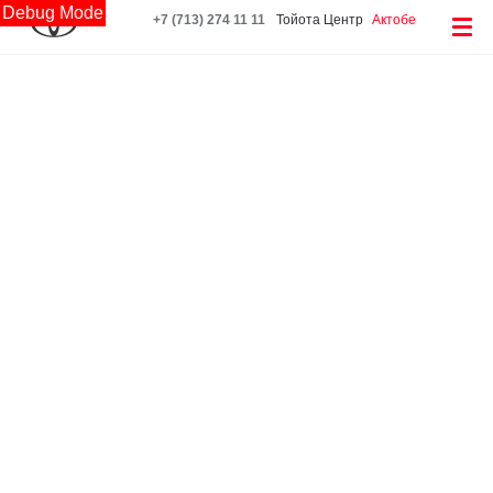
Debug Mode
+7 (713) 274 11 11
Тойота Центр
Актобе