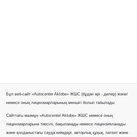
Бұл веб-сайт «Autocenter Aktobe» ЖШС (бұдан әрі - дилер) және/
немесе оның лицензиарларының меншігі болып табылады.
Сайттағы мазмұн «Autocenter Aktobe» ЖШС немесе оның
лицензиарларына тиесілі, бақыланады немесе лицензияланады
және қолданыстағы сауда киімдері, авторлық құқық, патент және